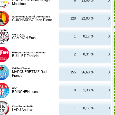
76
13,08 %
0
Massimo
Autonomie Liberté Democratie
128
22,03 %
0
GUICHARDAZ Jean Pierre
Val d'Outa
1
0,17 %
0
CAMPION Eros
Fare per fermare il declino
2
0,34 %
0
BUILLET Fabrizio
Vallée d'Aoste
MARGUERETTAZ Rudi
155
26,68 %
0
Franco
UDC
8
1,38 %
0
BRINGHEN Luca
CasaPound Italia
1
0,17 %
0
LADU Andrea