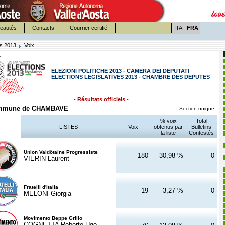
eautés
Contacts
Courrier certifié
ITA
FRA
es 2013
Voix
ELEZIONI POLITICHE 2013 - CAMERA DEI DEPUTATI
ELECTIONS LEGISLATIVES 2013 - CHAMBRE DES DEPUTES
- Résultats officiels -
mmune de CHAMBAVE
Section unique
% voix
Total
LISTES
Voix
obtenus par
Bulletins
la liste
Contestés
Union Valdôtaine Progressiste
180
30,98 %
0
VIERIN Laurent
Fratelli d'Italia
19
3,27 %
0
MELONI Giorgia
Movimento Beppe Grillo
COGNETTA Roberto Ugo