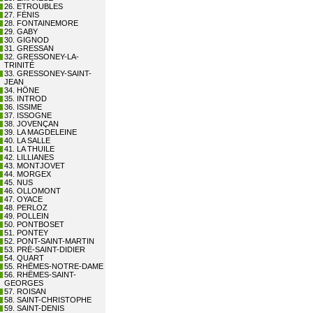
26. ETROUBLES
27. FÉNIS
28. FONTAINEMORE
29. GABY
30. GIGNOD
31. GRESSAN
32. GRESSONEY-LA-
TRINITÉ
33. GRESSONEY-SAINT-
JEAN
34. HÔNE
35. INTROD
36. ISSIME
37. ISSOGNE
38. JOVENÇAN
39. LA MAGDELEINE
40. LA SALLE
41. LA THUILE
42. LILLIANES
43. MONTJOVET
44. MORGEX
45. NUS
46. OLLOMONT
47. OYACE
48. PERLOZ
49. POLLEIN
50. PONTBOSET
51. PONTEY
52. PONT-SAINT-MARTIN
53. PRÉ-SAINT-DIDIER
54. QUART
55. RHÊMES-NOTRE-DAME
56. RHÊMES-SAINT-
GEORGES
57. ROISAN
58. SAINT-CHRISTOPHE
59. SAINT-DENIS