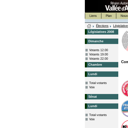
Liens
Plan
Nouv
Élections
Législativ
Législatives 2008
Dimanche
Votants 12.00
Votants 19.00
Votants 22.00
Co
Chambre
Lundi
Total votants
Voix
Sénat
Lundi
Total votants
Voix