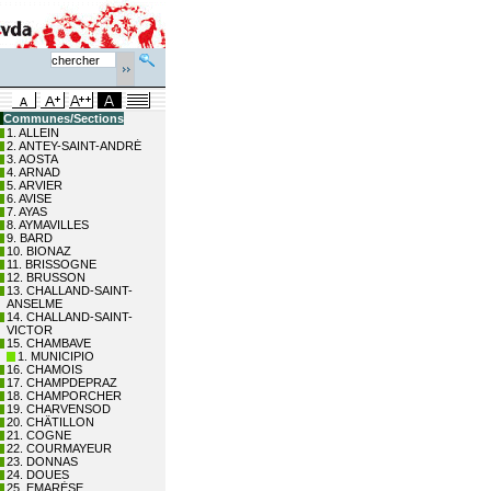
Communes/Sections
1. ALLEIN
2. ANTEY-SAINT-ANDRÉ
3. AOSTA
4. ARNAD
5. ARVIER
6. AVISE
7. AYAS
8. AYMAVILLES
9. BARD
10. BIONAZ
11. BRISSOGNE
12. BRUSSON
13. CHALLAND-SAINT-
ANSELME
14. CHALLAND-SAINT-
VICTOR
15. CHAMBAVE
1. MUNICIPIO
16. CHAMOIS
17. CHAMPDEPRAZ
18. CHAMPORCHER
19. CHARVENSOD
20. CHÂTILLON
21. COGNE
22. COURMAYEUR
23. DONNAS
24. DOUES
25. EMARÈSE