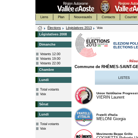
Liens
Plan
Nouveautés
Contacts
Courrier 
Élections
Législatives 2013
Voix
Législatives 2008
ELEZIONI POLI
Dimanche
ELECTIONS LE
Votants 12.00
Votants 19.00
- Résul
Votants 22.00
Commune de RHÊMES-SAINT-G
Chambre
LISTES
Lundi
Total votants
Union Valdôtaine Progressi
Voix
VIERIN Laurent
Sénat
Lundi
Fratelli d'Italia
MELONI Giorgia
Total votants
Voix
Movimento Beppe Grillo
COGNETTA Roberto U