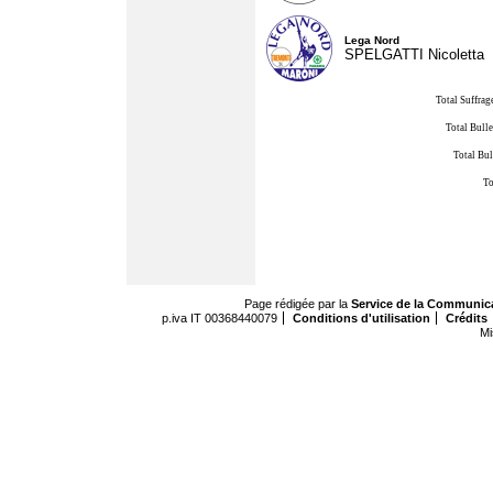
Lega Nord
SPELGATTI Nicoletta
Total Suffrag
Total Bulle
Total Bul
To
Page rédigée par la
Service de la Communic
p.iva IT 00368440079
Conditions d'utilisation
Crédits
Mi