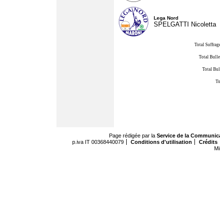
Lega Nord
SPELGATTI Nicoletta
Total Suffrag
Total Bulle
Total Bul
To
Page rédigée par la
Service de la Communic
p.iva IT 00368440079
Conditions d'utilisation
Crédits
Mi