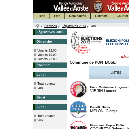
Liens
Plan
Nouveautés
Contacts
Courrier 
Élections
Législatives 2013
Voix
Législatives 2008
ELEZIONI POLI
Dimanche
ELECTIONS LE
Votants 12.00
Votants 19.00
- Résul
Votants 22.00
Commune de PONTBOSET
Chambre
LISTES
Lundi
Total votants
Union Valdôtaine Progressi
Voix
VIERIN Laurent
Sénat
Lundi
Fratelli d'Italia
MELONI Giorgia
Total votants
Voix
Movimento Beppe Grillo
COGNETTA Roberto U