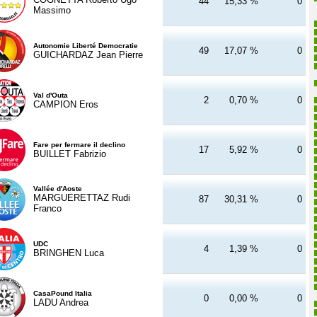
44
15,33 %
0
Massimo
Autonomie Liberté Democratie
49
17,07 %
0
GUICHARDAZ Jean Pierre
Val d'Outa
2
0,70 %
0
CAMPION Eros
Fare per fermare il declino
17
5,92 %
0
BUILLET Fabrizio
Vallée d'Aoste
MARGUERETTAZ Rudi
87
30,31 %
0
Franco
UDC
4
1,39 %
0
BRINGHEN Luca
CasaPound Italia
0
0,00 %
0
LADU Andrea