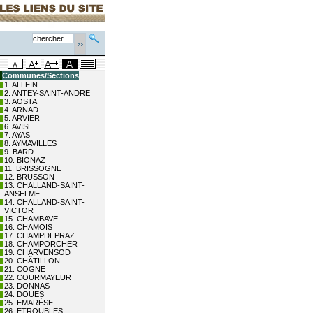
Communes/Sections
1. ALLEIN
2. ANTEY-SAINT-ANDRÉ
3. AOSTA
4. ARNAD
5. ARVIER
6. AVISE
7. AYAS
8. AYMAVILLES
9. BARD
10. BIONAZ
11. BRISSOGNE
12. BRUSSON
13. CHALLAND-SAINT-
ANSELME
14. CHALLAND-SAINT-
VICTOR
15. CHAMBAVE
16. CHAMOIS
17. CHAMPDEPRAZ
18. CHAMPORCHER
19. CHARVENSOD
20. CHÂTILLON
21. COGNE
22. COURMAYEUR
23. DONNAS
24. DOUES
25. EMARÈSE
26. ETROUBLES