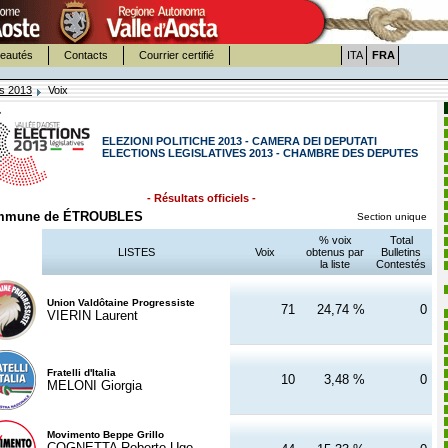
eautés
Contacts
Courrier certifié
ITA
FRA
es 2013
Voix
ELEZIONI POLITICHE 2013 - CAMERA DEI DEPUTATI
ELECTIONS LEGISLATIVES 2013 - CHAMBRE DES DEPUTES
- Résultats officiels -
mmune de ÉTROUBLES
Section unique
% voix
Total
LISTES
Voix
obtenus par
Bulletins
la liste
Contestés
Union Valdôtaine Progressiste
71
24,74 %
0
VIERIN Laurent
Fratelli d'Italia
10
3,48 %
0
MELONI Giorgia
Movimento Beppe Grillo
COGNETTA Roberto Ugo