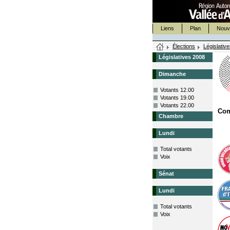
Liens
Plan
Nouv
Élections
Législativ
Législatives 2008
Dimanche
Votants 12.00
Votants 19.00
Votants 22.00
Co
Chambre
Lundi
Total votants
Voix
Sénat
Lundi
Total votants
Voix