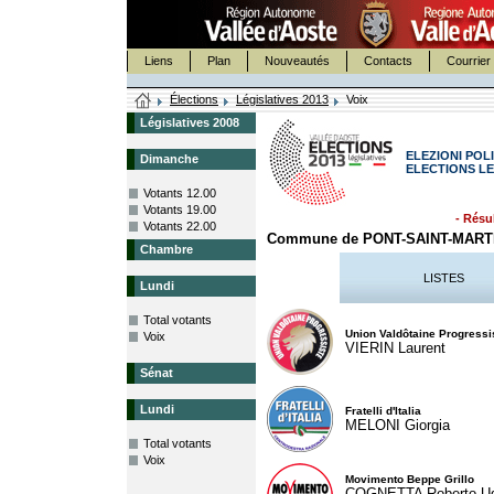
Liens
Plan
Nouveautés
Contacts
Courrier 
Élections
Législatives 2013
Voix
Législatives 2008
ELEZIONI POLI
Dimanche
ELECTIONS LE
Votants 12.00
Votants 19.00
- Résul
Votants 22.00
Commune de PONT-SAINT-MART
Chambre
LISTES
Lundi
Total votants
Union Valdôtaine Progressi
Voix
VIERIN Laurent
Sénat
Lundi
Fratelli d'Italia
MELONI Giorgia
Total votants
Voix
Movimento Beppe Grillo
COGNETTA Roberto U