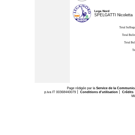
Lega Nord
SPELGATTI Nicoletta
Total Suffrag
Total Bulle
Total Bul
To
Page rédigée par la
Service de la Communic
p.iva IT 00368440079
Conditions d'utilisation
Crédits
Mi