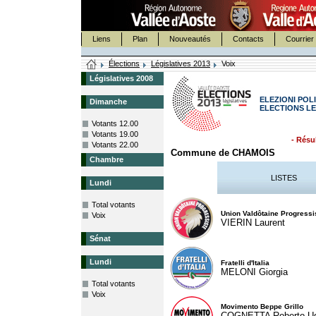
Liens
Plan
Nouveautés
Contacts
Courrier 
Élections
Législatives 2013
Voix
Législatives 2008
ELEZIONI POLI
Dimanche
ELECTIONS LE
Votants 12.00
Votants 19.00
- Résul
Votants 22.00
Commune de CHAMOIS
Chambre
LISTES
Lundi
Total votants
Union Valdôtaine Progressi
Voix
VIERIN Laurent
Sénat
Lundi
Fratelli d'Italia
MELONI Giorgia
Total votants
Voix
Movimento Beppe Grillo
COGNETTA Roberto U