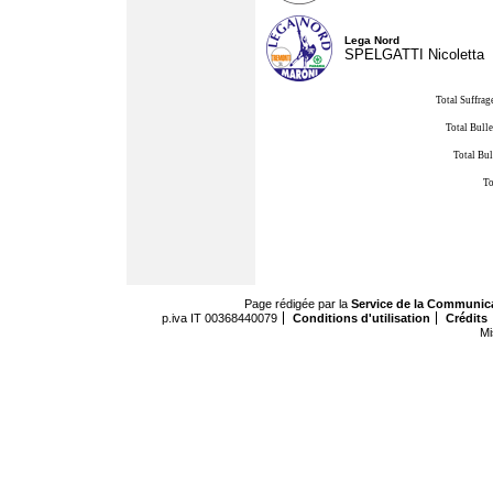
Lega Nord
SPELGATTI Nicoletta
Total Suffrag
Total Bulle
Total Bul
To
Page rédigée par la
Service de la Communic
p.iva IT 00368440079
Conditions d'utilisation
Crédits
Mi