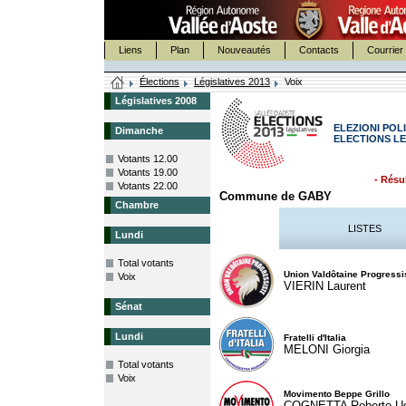
Liens
Plan
Nouveautés
Contacts
Courrier 
Élections
Législatives 2013
Voix
Législatives 2008
ELEZIONI POLI
Dimanche
ELECTIONS LE
Votants 12.00
Votants 19.00
- Résul
Votants 22.00
Commune de GABY
Chambre
LISTES
Lundi
Total votants
Union Valdôtaine Progressi
Voix
VIERIN Laurent
Sénat
Lundi
Fratelli d'Italia
MELONI Giorgia
Total votants
Voix
Movimento Beppe Grillo
COGNETTA Roberto U