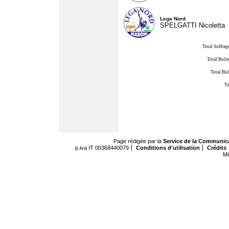
Lega Nord
SPELGATTI Nicoletta
Total Suffrag
Total Bulle
Total Bul
To
Page rédigée par la
Service de la Communic
p.iva IT 00368440079
Conditions d'utilisation
Crédits
Mi