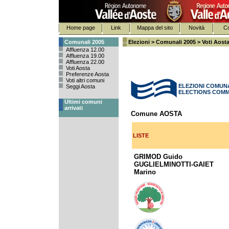
Home page
Link
Mappa del sito
Novità
Co
Comunali 2005
Elezioni
>
Comunali 2005
> Voti Aost
Affluenza 12.00
Affluenza 19.00
Affluenza 22.00
Voti Aosta
Preferenze Aosta
Voti altri comuni
ELEZIONI COMUNA
Seggi Aosta
ELECTIONS COMM
Ultimi comuni
arrivati
Comune AOSTA
LISTE
GRIMOD Guido
GUGLIELMINOTTI-GAIET
Marino