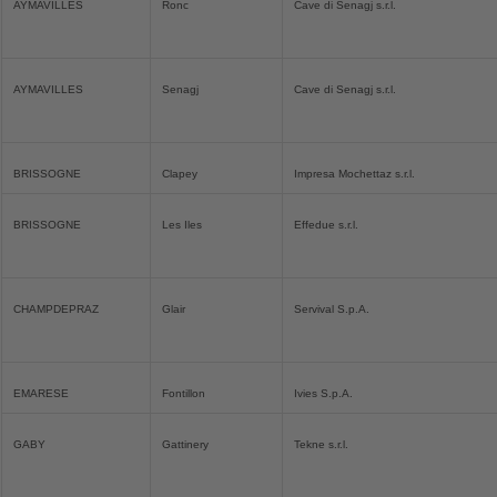
AYMAVILLES
Ronc
Cave di Senagj s.r.l.
AYMAVILLES
Senagj
Cave di Senagj s.r.l.
BRISSOGNE
Clapey
Impresa Mochettaz s.r.l.
BRISSOGNE
Les Iles
Effedue s.r.l.
CHAMPDEPRAZ
Glair
Servival S.p.A.
EMARESE
Fontillon
Ivies S.p.A.
GABY
Gattinery
Tekne s.r.l.