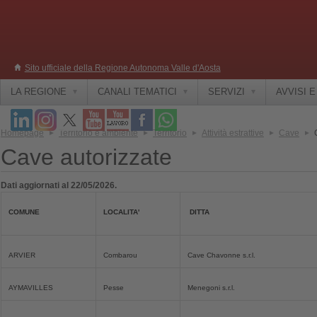
Sito ufficiale della Regione Autonoma Valle d'Aosta
LA REGIONE
CANALI TEMATICI
SERVIZI
AVVISI 
Homepage
Territorio e ambiente
Territorio
Attività estrattive
Cave
Cave autorizzate
Dati aggiornati al 22/05/2026.
COMUNE
LOCALITA'
DITTA
ARVIER
Combarou
Cave Chavonne s.r.l.
AYMAVILLES
Pesse
Menegoni s.r.l.