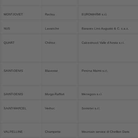
MONTJOVET
Reclou
EUROMARMI s.r.l.
NUS
Lavanche
Baravex Lino Augusto & C. s.a.s.
QUART
Chétoz
Calcestruzzi Valle d'Aosta s.r.l.
SAINT-DENIS
Blavesse
Perona Marmi s.r.l.
SAINT-DENIS
Morge-Raffort
Menegoni s.r.l.
SAINT-MARCEL
Verhuc
Somoter s.r.l.
VALPELLINE
Champette
Mountain service di Cheillon Daris