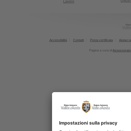
Uffici
Lavoro
Accessibilità
Contatti
Posta certificata
Aiutaci a
Pagina a cura di
Assessorato 