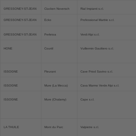
GRESSONEY-ST-JEAN
Ciucken Noversch
Rial Impianti s.r.l.
GRESSONEY-ST-JEAN
Ecko
Professional Marble s.r.l.
GRESSONEY-ST-JEAN
Perletoa
Verdi Alpi s.r.l.
HONE
Courtil
Vuillermin Gaultiero s.r.l.
ISSOGNE
Fleurant
Cave Priod Savino s.r.l.
ISSOGNE
Mure (La Mecca)
Cava Marmo Verde Alpi s.r.l.
ISSOGNE
Mure (Chalamy)
Cape s.r.l.
LA THUILE
Mont du Parc
Valpietre s.r.l.