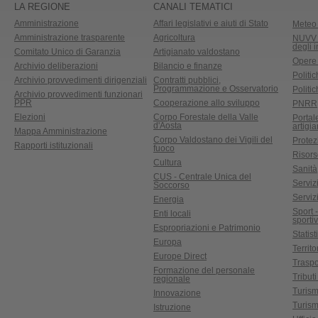
LA REGIONE
CANALI TEMATICI
Amministrazione
Affari legislativi e aiuti di Stato
Meteo 
Amministrazione trasparente
Agricoltura
NUVV -
degli 
Comitato Unico di Garanzia
Artigianato valdostano
Opere
Archivio deliberazioni
Bilancio e finanze
Politic
Archivio provvedimenti dirigenziali
Contratti pubblici,
Programmazione e Osservatorio
Politic
Archivio provvedimenti funzionari
PPR
Cooperazione allo sviluppo
PNRR
Elezioni
Corpo Forestale della Valle
Portal
d'Aosta
artigi
Mappa Amministrazione
Corpo Valdostano dei Vigili del
Protez
Rapporti istituzionali
fuoco
Risors
Cultura
Sanità
CUS - Centrale Unica del
Servizi
Soccorso
Serviz
Energia
Sport 
Enti locali
sporti
Espropriazioni e Patrimonio
Statist
Europa
Territ
Europe Direct
Traspo
Formazione del personale
Tributi
regionale
Turis
Innovazione
Turism
Istruzione