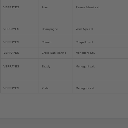
VERRAYES
Aver
Perona Marmi s.r.l.
VERRAYES
Champagne
Verdi Alpi s.r.l.
VERRAYES
Chéran
Chapellu s.r.l.
VERRAYES
Croce San Martino
Menegoni s.r.l.
VERRAYES
Ezzely
Menegoni s.r.l.
VERRAYES
Pralà
Menegoni s.r.l.