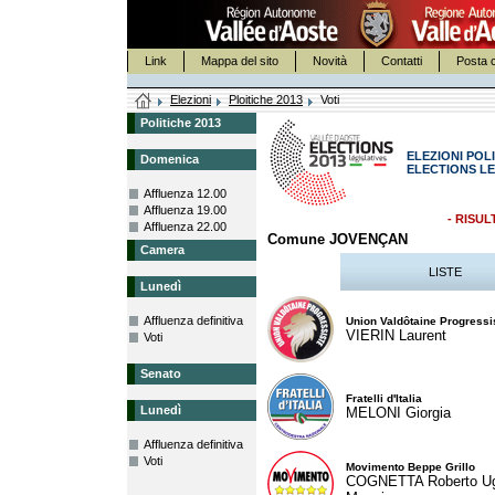
Link
Mappa del sito
Novità
Contatti
Posta c
Elezioni
Ploitiche 2013
Voti
Politiche 2013
ELEZIONI POLI
Domenica
ELECTIONS LE
Affluenza 12.00
Affluenza 19.00
- RISUL
Affluenza 22.00
Comune JOVENÇAN
Camera
LISTE
Lunedì
Affluenza definitiva
Union Valdôtaine Progressi
VIERIN Laurent
Voti
Senato
Fratelli d'Italia
Lunedì
MELONI Giorgia
Affluenza definitiva
Voti
Movimento Beppe Grillo
COGNETTA Roberto U