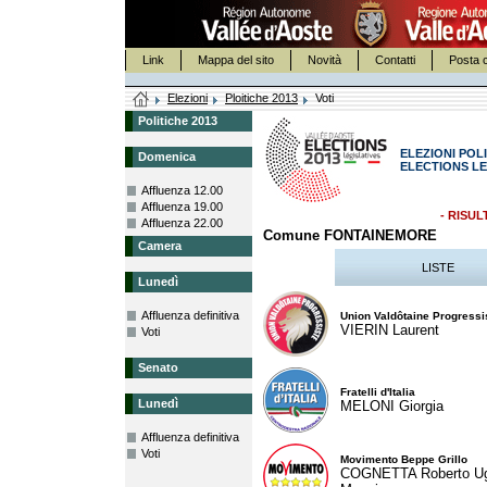
Link
Mappa del sito
Novità
Contatti
Posta c
Elezioni
Ploitiche 2013
Voti
Politiche 2013
ELEZIONI POLI
Domenica
ELECTIONS LE
Affluenza 12.00
Affluenza 19.00
- RISUL
Affluenza 22.00
Comune FONTAINEMORE
Camera
LISTE
Lunedì
Affluenza definitiva
Union Valdôtaine Progressi
VIERIN Laurent
Voti
Senato
Fratelli d'Italia
Lunedì
MELONI Giorgia
Affluenza definitiva
Voti
Movimento Beppe Grillo
COGNETTA Roberto U