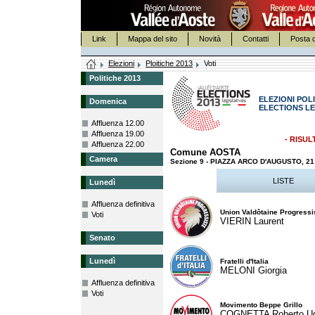
Link
Mappa del sito
Novità
Contatti
Posta c
Elezioni
Ploitiche 2013
Voti
Politiche 2013
ELEZIONI POLI
Domenica
ELECTIONS LE
Affluenza 12.00
Affluenza 19.00
- RISUL
Affluenza 22.00
Comune AOSTA
Camera
Sezione 9 - PIAZZA ARCO D'AUGUSTO, 
LISTE
Lunedì
Affluenza definitiva
Union Valdôtaine Progressi
Voti
VIERIN Laurent
Senato
Lunedì
Fratelli d'Italia
MELONI Giorgia
Affluenza definitiva
Voti
Movimento Beppe Grillo
COGNETTA Roberto U