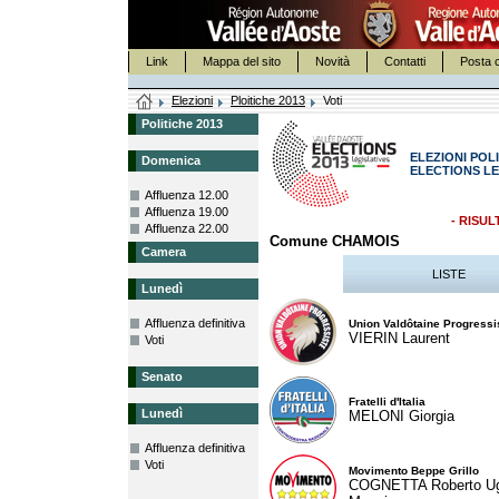
Link
Mappa del sito
Novità
Contatti
Posta c
Elezioni
Ploitiche 2013
Voti
Politiche 2013
ELEZIONI POLI
Domenica
ELECTIONS LE
Affluenza 12.00
Affluenza 19.00
- RISUL
Affluenza 22.00
Comune CHAMOIS
Camera
LISTE
Lunedì
Affluenza definitiva
Union Valdôtaine Progressi
VIERIN Laurent
Voti
Senato
Fratelli d'Italia
Lunedì
MELONI Giorgia
Affluenza definitiva
Voti
Movimento Beppe Grillo
COGNETTA Roberto U