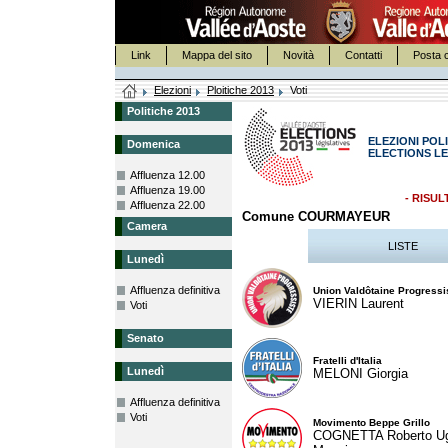
Link
Mappa del sito
Novità
Contatti
Posta c
Elezioni
Ploitiche 2013
Voti
Politiche 2013
ELEZIONI POLI
Domenica
ELECTIONS LE
Affluenza 12.00
Affluenza 19.00
- RISUL
Affluenza 22.00
Comune COURMAYEUR
Camera
LISTE
Lunedì
Affluenza definitiva
Union Valdôtaine Progressi
VIERIN Laurent
Voti
Senato
Fratelli d'Italia
Lunedì
MELONI Giorgia
Affluenza definitiva
Voti
Movimento Beppe Grillo
COGNETTA Roberto U