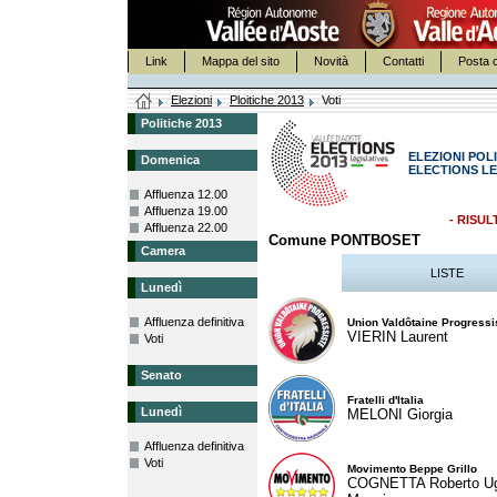
Link
Mappa del sito
Novità
Contatti
Posta c
Elezioni
Ploitiche 2013
Voti
Politiche 2013
ELEZIONI POLI
Domenica
ELECTIONS LE
Affluenza 12.00
Affluenza 19.00
- RISUL
Affluenza 22.00
Comune PONTBOSET
Camera
LISTE
Lunedì
Affluenza definitiva
Union Valdôtaine Progressi
VIERIN Laurent
Voti
Senato
Fratelli d'Italia
Lunedì
MELONI Giorgia
Affluenza definitiva
Voti
Movimento Beppe Grillo
COGNETTA Roberto U