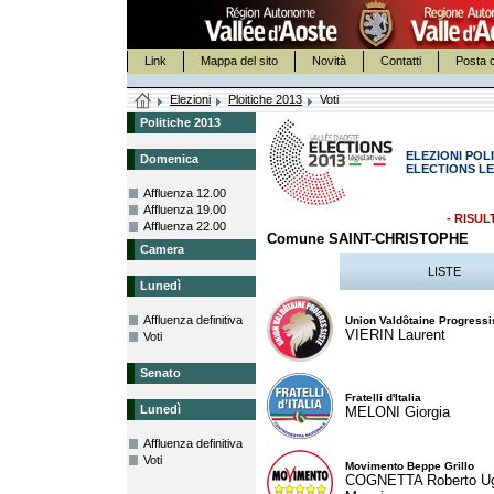
Link
Mappa del sito
Novità
Contatti
Posta c
Elezioni
Ploitiche 2013
Voti
Politiche 2013
ELEZIONI POLI
Domenica
ELECTIONS LE
Affluenza 12.00
Affluenza 19.00
- RISUL
Affluenza 22.00
Comune SAINT-CHRISTOPHE
Camera
LISTE
Lunedì
Affluenza definitiva
Union Valdôtaine Progressi
VIERIN Laurent
Voti
Senato
Fratelli d'Italia
Lunedì
MELONI Giorgia
Affluenza definitiva
Voti
Movimento Beppe Grillo
COGNETTA Roberto U