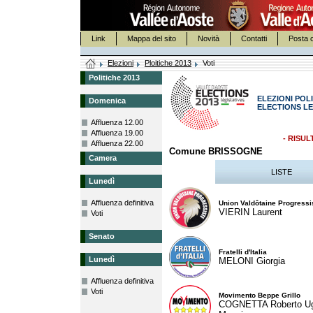
Link
Mappa del sito
Novità
Contatti
Posta c
Elezioni
Ploitiche 2013
Voti
Politiche 2013
ELEZIONI POLI
Domenica
ELECTIONS LE
Affluenza 12.00
Affluenza 19.00
- RISUL
Affluenza 22.00
Comune BRISSOGNE
Camera
LISTE
Lunedì
Affluenza definitiva
Union Valdôtaine Progressi
VIERIN Laurent
Voti
Senato
Fratelli d'Italia
Lunedì
MELONI Giorgia
Affluenza definitiva
Voti
Movimento Beppe Grillo
COGNETTA Roberto U