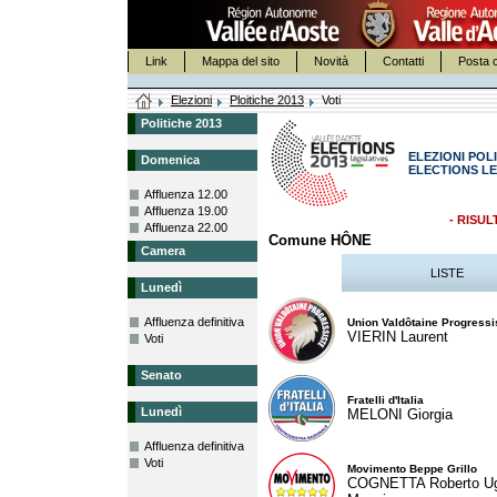
Link
Mappa del sito
Novità
Contatti
Posta c
Elezioni
Ploitiche 2013
Voti
Politiche 2013
ELEZIONI POLI
Domenica
ELECTIONS LE
Affluenza 12.00
Affluenza 19.00
- RISUL
Affluenza 22.00
Comune HÔNE
Camera
LISTE
Lunedì
Affluenza definitiva
Union Valdôtaine Progressi
VIERIN Laurent
Voti
Senato
Fratelli d'Italia
Lunedì
MELONI Giorgia
Affluenza definitiva
Voti
Movimento Beppe Grillo
COGNETTA Roberto U