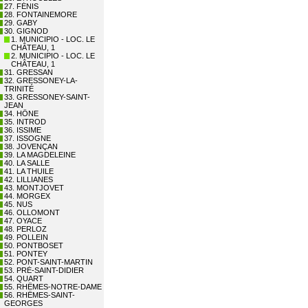
27. FÉNIS
28. FONTAINEMORE
29. GABY
30. GIGNOD
1. MUNICIPIO - LOC. LE
CHÂTEAU, 1
2. MUNICIPIO - LOC. LE
CHÂTEAU, 1
31. GRESSAN
32. GRESSONEY-LA-
TRINITÉ
33. GRESSONEY-SAINT-
JEAN
34. HÔNE
35. INTROD
36. ISSIME
37. ISSOGNE
38. JOVENÇAN
39. LA MAGDELEINE
40. LA SALLE
41. LA THUILE
42. LILLIANES
43. MONTJOVET
44. MORGEX
45. NUS
46. OLLOMONT
47. OYACE
48. PERLOZ
49. POLLEIN
50. PONTBOSET
51. PONTEY
52. PONT-SAINT-MARTIN
53. PRÉ-SAINT-DIDIER
54. QUART
55. RHÊMES-NOTRE-DAME
56. RHÊMES-SAINT-
GEORGES