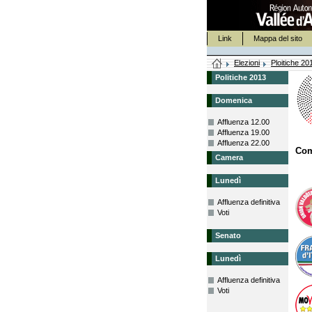
Link
Mappa del sito
Elezioni
Ploitiche 20
Politiche 2013
Domenica
Affluenza 12.00
Affluenza 19.00
Affluenza 22.00
Co
Camera
Lunedì
Affluenza definitiva
Voti
Senato
Lunedì
Affluenza definitiva
Voti