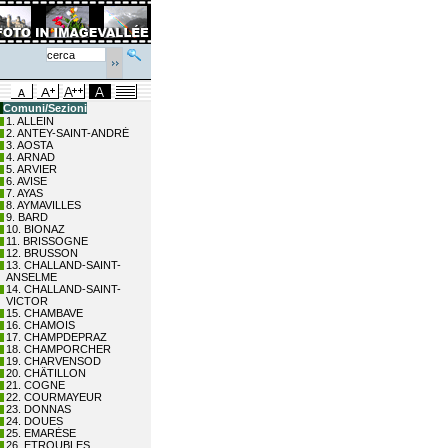
Comuni/Sezioni
1. ALLEIN
2. ANTEY-SAINT-ANDRÉ
3. AOSTA
4. ARNAD
5. ARVIER
6. AVISE
7. AYAS
8. AYMAVILLES
9. BARD
10. BIONAZ
11. BRISSOGNE
12. BRUSSON
13. CHALLAND-SAINT-
ANSELME
14. CHALLAND-SAINT-
VICTOR
15. CHAMBAVE
16. CHAMOIS
17. CHAMPDEPRAZ
18. CHAMPORCHER
19. CHARVENSOD
20. CHÂTILLON
21. COGNE
22. COURMAYEUR
23. DONNAS
24. DOUES
25. EMARÈSE
26. ETROUBLES