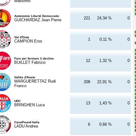
Massimo
Autonomie Liberté Democratie
221
24,34 %
0
GUICHARDAZ Jean Pierre
Val d'Outa
1
0,11 %
0
CAMPION Eros
Fare per fermare il declino
12
1,32 %
0
BUILLET Fabrizio
Vallée d'Aoste
MARGUERETTAZ Rudi
208
22,91 %
0
Franco
UDC
13
1,43 %
0
BRINGHEN Luca
CasaPound Italia
6
0,66 %
0
LADU Andrea