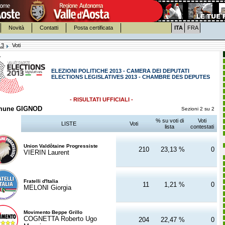
Novità
Contatti
Posta certificata
ITA
FRA
13
Voti
ELEZIONI POLITICHE 2013 - CAMERA DEI DEPUTATI
ELECTIONS LEGISLATIVES 2013 - CHAMBRE DES DEPUTES
- RISULTATI UFFICIALI -
mune GIGNOD
Sezioni 2 su 2
% su voti di
Voti
LISTE
Voti
lista
contestati
Union Valdôtaine Progressiste
210
23,13 %
0
VIERIN Laurent
Fratelli d'Italia
11
1,21 %
0
MELONI Giorgia
Movimento Beppe Grillo
COGNETTA Roberto Ugo
204
22,47 %
0