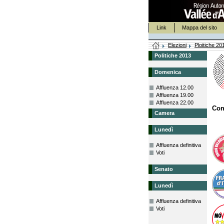
Link
Mappa del sito
Elezioni
Ploitiche 20
Politiche 2013
Domenica
Affluenza 12.00
Affluenza 19.00
Affluenza 22.00
Com
Camera
Lunedì
Affluenza definitiva
Voti
Senato
Lunedì
Affluenza definitiva
Voti