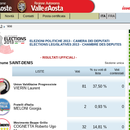
Novità
Contatti
Posta certificata
ITA
FRA
13
Voti
ELEZIONI POLITICHE 2013 - CAMERA DEI DEPUTATI
ELECTIONS LEGISLATIVES 2013 - CHAMBRE DES DEPUTES
- RISULTATI UFFICIALI -
une SAINT-DENIS
Sezione unica
% su voti di
Voti
LISTE
Voti
lista
contestati
Union Valdôtaine Progressiste
81
37,50 %
0
VIERIN Laurent
Fratelli d'Italia
2
0,93 %
0
MELONI Giorgia
Movimento Beppe Grillo
COGNETTA Roberto Ugo
32
14,81 %
0