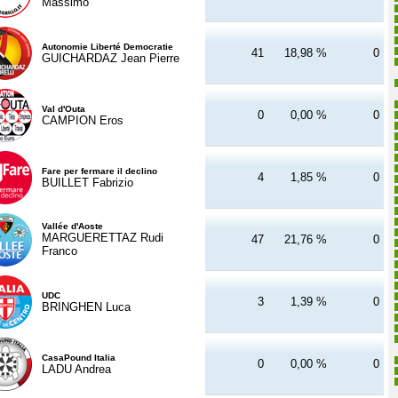
Massimo
Autonomie Liberté Democratie
41
18,98 %
0
GUICHARDAZ Jean Pierre
Val d'Outa
0
0,00 %
0
CAMPION Eros
Fare per fermare il declino
4
1,85 %
0
BUILLET Fabrizio
Vallée d'Aoste
MARGUERETTAZ Rudi
47
21,76 %
0
Franco
UDC
3
1,39 %
0
BRINGHEN Luca
CasaPound Italia
0
0,00 %
0
LADU Andrea