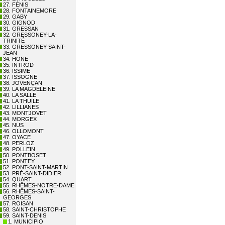
27. FÉNIS
28. FONTAINEMORE
29. GABY
30. GIGNOD
31. GRESSAN
32. GRESSONEY-LA-
TRINITÉ
33. GRESSONEY-SAINT-
JEAN
34. HÔNE
35. INTROD
36. ISSIME
37. ISSOGNE
38. JOVENÇAN
39. LA MAGDELEINE
40. LA SALLE
41. LA THUILE
42. LILLIANES
43. MONTJOVET
44. MORGEX
45. NUS
46. OLLOMONT
47. OYACE
48. PERLOZ
49. POLLEIN
50. PONTBOSET
51. PONTEY
52. PONT-SAINT-MARTIN
53. PRÉ-SAINT-DIDIER
54. QUART
55. RHÊMES-NOTRE-DAME
56. RHÊMES-SAINT-
GEORGES
57. ROISAN
58. SAINT-CHRISTOPHE
59. SAINT-DENIS
1. MUNICIPIO