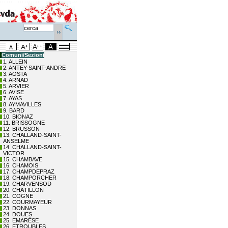
Comuni/Sezioni
1. ALLEIN
2. ANTEY-SAINT-ANDRÉ
3. AOSTA
4. ARNAD
5. ARVIER
6. AVISE
7. AYAS
8. AYMAVILLES
9. BARD
10. BIONAZ
11. BRISSOGNE
12. BRUSSON
13. CHALLAND-SAINT-
ANSELME
14. CHALLAND-SAINT-
VICTOR
15. CHAMBAVE
16. CHAMOIS
17. CHAMPDEPRAZ
18. CHAMPORCHER
19. CHARVENSOD
20. CHÂTILLON
21. COGNE
22. COURMAYEUR
23. DONNAS
24. DOUES
25. EMARÈSE
26. ETROUBLES