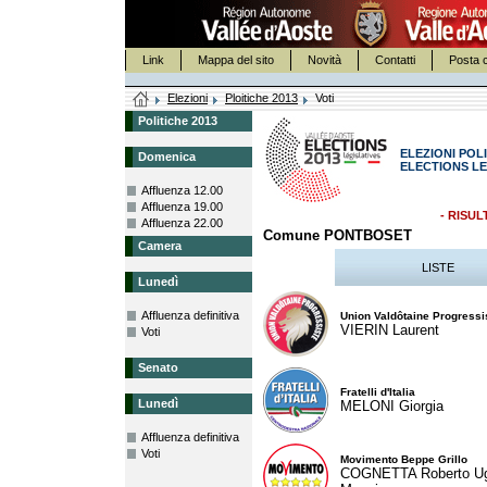
Link
Mappa del sito
Novità
Contatti
Posta c
Elezioni
Ploitiche 2013
Voti
Politiche 2013
ELEZIONI POLI
Domenica
ELECTIONS LE
Affluenza 12.00
Affluenza 19.00
- RISUL
Affluenza 22.00
Comune PONTBOSET
Camera
LISTE
Lunedì
Affluenza definitiva
Union Valdôtaine Progressi
VIERIN Laurent
Voti
Senato
Fratelli d'Italia
Lunedì
MELONI Giorgia
Affluenza definitiva
Voti
Movimento Beppe Grillo
COGNETTA Roberto U