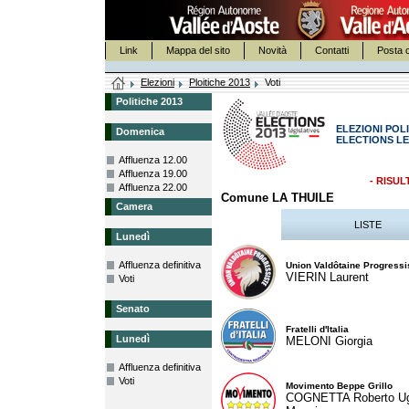
Link
Mappa del sito
Novità
Contatti
Posta c
Elezioni
Ploitiche 2013
Voti
Politiche 2013
ELEZIONI POLI
Domenica
ELECTIONS LE
Affluenza 12.00
Affluenza 19.00
- RISUL
Affluenza 22.00
Comune LA THUILE
Camera
LISTE
Lunedì
Affluenza definitiva
Union Valdôtaine Progressi
VIERIN Laurent
Voti
Senato
Fratelli d'Italia
Lunedì
MELONI Giorgia
Affluenza definitiva
Voti
Movimento Beppe Grillo
COGNETTA Roberto U