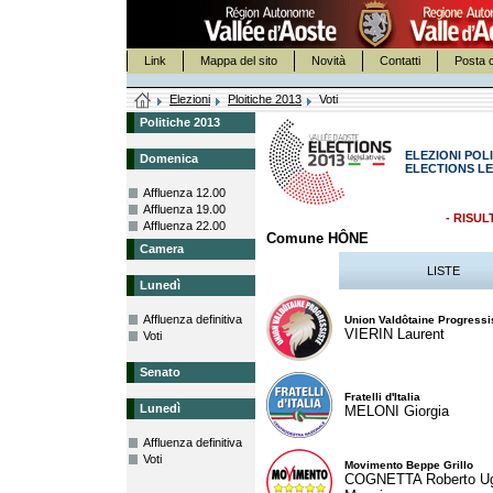
Link
Mappa del sito
Novità
Contatti
Posta c
Elezioni
Ploitiche 2013
Voti
Politiche 2013
ELEZIONI POLI
Domenica
ELECTIONS LE
Affluenza 12.00
Affluenza 19.00
- RISUL
Affluenza 22.00
Comune HÔNE
Camera
LISTE
Lunedì
Affluenza definitiva
Union Valdôtaine Progressi
VIERIN Laurent
Voti
Senato
Fratelli d'Italia
Lunedì
MELONI Giorgia
Affluenza definitiva
Voti
Movimento Beppe Grillo
COGNETTA Roberto U