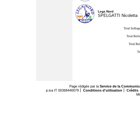
Lega Nord
SPELGATTI Nicoletta
Total Suffrag
Total Bulle
Total Bul
To
Page rédigée par la
Service de la Communic
p.iva IT 00368440079
Conditions d'utilisation
Crédits
Mi