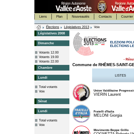
Liens
Plan
Nouveautés
Contacts
Courrier 
Élections
Législatives 2013
Voix
Législatives 2008
ELEZIONI POLI
Dimanche
ELECTIONS LE
Votants 12.00
Votants 19.00
- Résul
Votants 22.00
Commune de RHÊMES-SAINT-G
Chambre
LISTES
Lundi
Total votants
Union Valdôtaine Progressi
Voix
VIERIN Laurent
Sénat
Lundi
Fratelli d'Italia
MELONI Giorgia
Total votants
Voix
Movimento Beppe Grillo
COGNETTA Roberto U