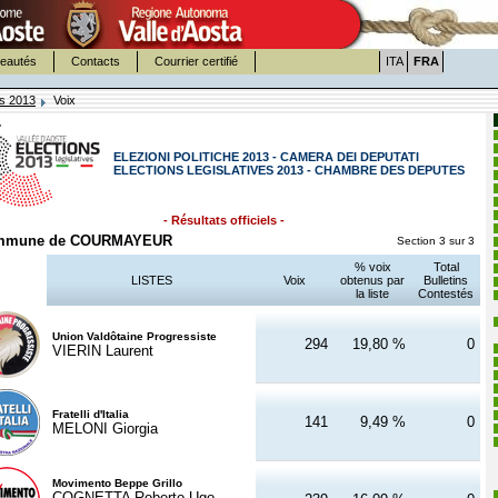
eautés
Contacts
Courrier certifié
ITA
FRA
es 2013
Voix
ELEZIONI POLITICHE 2013 - CAMERA DEI DEPUTATI
ELECTIONS LEGISLATIVES 2013 - CHAMBRE DES DEPUTES
- Résultats officiels -
mmune de COURMAYEUR
Section 3 sur 3
% voix
Total
LISTES
Voix
obtenus par
Bulletins
la liste
Contestés
Union Valdôtaine Progressiste
294
19,80 %
0
VIERIN Laurent
Fratelli d'Italia
141
9,49 %
0
MELONI Giorgia
Movimento Beppe Grillo
COGNETTA Roberto Ugo