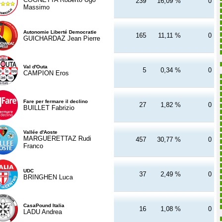
239
16,09 %
0
Massimo
Autonomie Liberté Democratie
165
11,11 %
0
GUICHARDAZ Jean Pierre
Val d'Outa
5
0,34 %
0
CAMPION Eros
Fare per fermare il declino
27
1,82 %
0
BUILLET Fabrizio
Vallée d'Aoste
MARGUERETTAZ Rudi
457
30,77 %
0
Franco
UDC
37
2,49 %
0
BRINGHEN Luca
CasaPound Italia
16
1,08 %
0
LADU Andrea