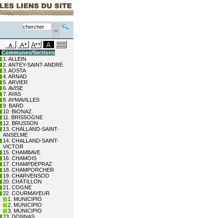
Communes/Sections
1. ALLEIN
2. ANTEY-SAINT-ANDRÉ
3. AOSTA
4. ARNAD
5. ARVIER
6. AVISE
7. AYAS
8. AYMAVILLES
9. BARD
10. BIONAZ
11. BRISSOGNE
12. BRUSSON
13. CHALLAND-SAINT-
ANSELME
14. CHALLAND-SAINT-
VICTOR
15. CHAMBAVE
16. CHAMOIS
17. CHAMPDEPRAZ
18. CHAMPORCHER
19. CHARVENSOD
20. CHÂTILLON
21. COGNE
22. COURMAYEUR
1. MUNICIPIO
2. MUNICIPIO
3. MUNICIPIO
23. DONNAS