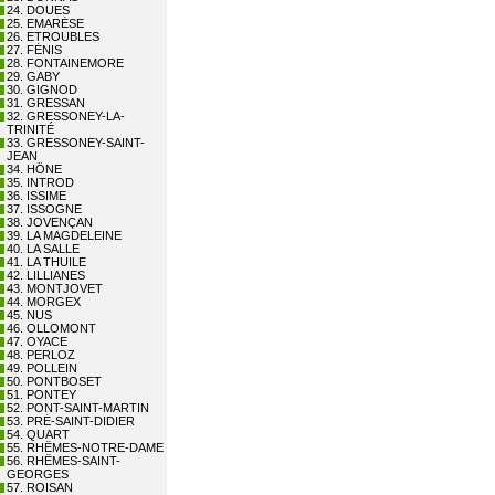
24. DOUES
25. EMARÈSE
26. ETROUBLES
27. FÉNIS
28. FONTAINEMORE
29. GABY
30. GIGNOD
31. GRESSAN
32. GRESSONEY-LA-
TRINITÉ
33. GRESSONEY-SAINT-
JEAN
34. HÔNE
35. INTROD
36. ISSIME
37. ISSOGNE
38. JOVENÇAN
39. LA MAGDELEINE
40. LA SALLE
41. LA THUILE
42. LILLIANES
43. MONTJOVET
44. MORGEX
45. NUS
46. OLLOMONT
47. OYACE
48. PERLOZ
49. POLLEIN
50. PONTBOSET
51. PONTEY
52. PONT-SAINT-MARTIN
53. PRÉ-SAINT-DIDIER
54. QUART
55. RHÊMES-NOTRE-DAME
56. RHÊMES-SAINT-
GEORGES
57. ROISAN