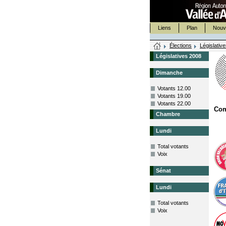
Liens
Plan
Nouv
Élections
Législativ
Législatives 2008
Dimanche
Votants 12.00
Votants 19.00
Votants 22.00
Co
Chambre
Lundi
Total votants
Voix
Sénat
Lundi
Total votants
Voix