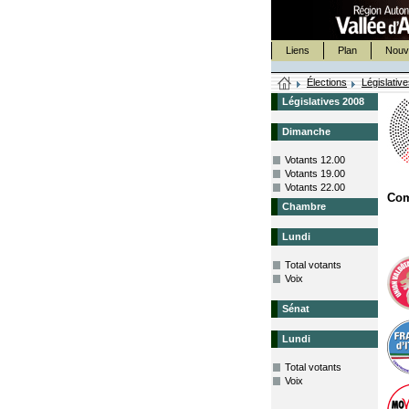
Liens
Plan
Nouv
Élections
Législativ
Législatives 2008
Dimanche
Votants 12.00
Votants 19.00
Votants 22.00
Com
Chambre
Lundi
Total votants
Voix
Sénat
Lundi
Total votants
Voix