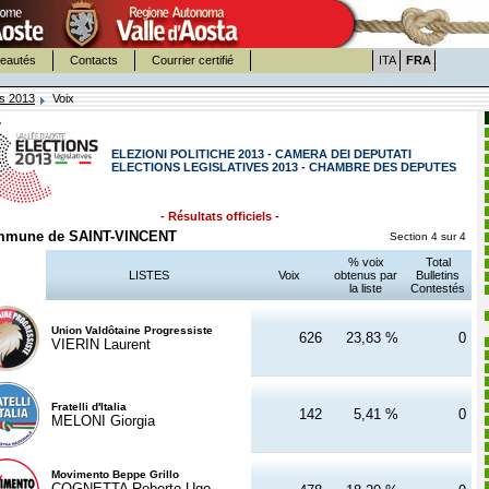
eautés
Contacts
Courrier certifié
ITA
FRA
es 2013
Voix
ELEZIONI POLITICHE 2013 - CAMERA DEI DEPUTATI
ELECTIONS LEGISLATIVES 2013 - CHAMBRE DES DEPUTES
- Résultats officiels -
mune de SAINT-VINCENT
Section 4 sur 4
% voix
Total
LISTES
Voix
obtenus par
Bulletins
la liste
Contestés
Union Valdôtaine Progressiste
626
23,83 %
0
VIERIN Laurent
Fratelli d'Italia
142
5,41 %
0
MELONI Giorgia
Movimento Beppe Grillo
COGNETTA Roberto Ugo