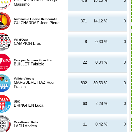
478
18,20 %
0
Massimo
Autonomie Liberté Democratie
371
14,12 %
0
GUICHARDAZ Jean Pierre
Val d'Outa
8
0,30 %
0
CAMPION Eros
Fare per fermare il declino
22
0,84 %
0
BUILLET Fabrizio
Vallée d'Aoste
MARGUERETTAZ Rudi
802
30,53 %
0
Franco
UDC
60
2,28 %
0
BRINGHEN Luca
CasaPound Italia
11
0,42 %
0
LADU Andrea