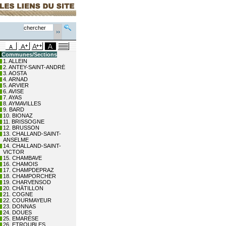
Communes/Sections
1. ALLEIN
2. ANTEY-SAINT-ANDRÉ
3. AOSTA
4. ARNAD
5. ARVIER
6. AVISE
7. AYAS
8. AYMAVILLES
9. BARD
10. BIONAZ
11. BRISSOGNE
12. BRUSSON
13. CHALLAND-SAINT-
ANSELME
14. CHALLAND-SAINT-
VICTOR
15. CHAMBAVE
16. CHAMOIS
17. CHAMPDEPRAZ
18. CHAMPORCHER
19. CHARVENSOD
20. CHÂTILLON
21. COGNE
22. COURMAYEUR
23. DONNAS
24. DOUES
25. EMARÈSE
26. ETROUBLES