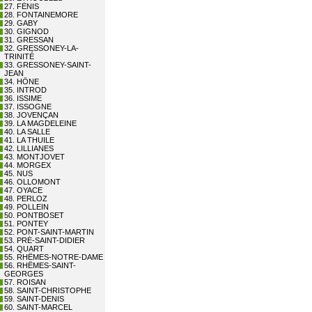
27. FÉNIS
28. FONTAINEMORE
29. GABY
30. GIGNOD
31. GRESSAN
32. GRESSONEY-LA-
TRINITÉ
33. GRESSONEY-SAINT-
JEAN
34. HÔNE
35. INTROD
36. ISSIME
37. ISSOGNE
38. JOVENÇAN
39. LA MAGDELEINE
40. LA SALLE
41. LA THUILE
42. LILLIANES
43. MONTJOVET
44. MORGEX
45. NUS
46. OLLOMONT
47. OYACE
48. PERLOZ
49. POLLEIN
50. PONTBOSET
51. PONTEY
52. PONT-SAINT-MARTIN
53. PRÉ-SAINT-DIDIER
54. QUART
55. RHÊMES-NOTRE-DAME
56. RHÊMES-SAINT-
GEORGES
57. ROISAN
58. SAINT-CHRISTOPHE
59. SAINT-DENIS
60. SAINT-MARCEL