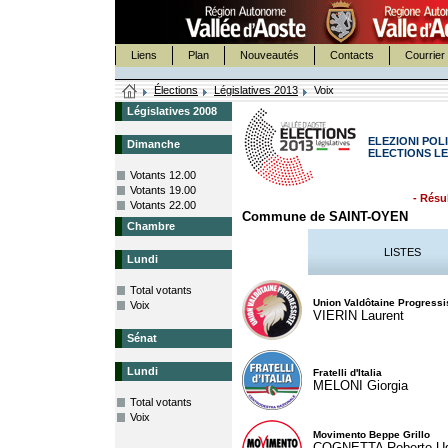
Liens
Plan
Nouveautés
Contacts
Courrier 
Élections
Législatives 2013
Voix
Législatives 2008
ELEZIONI POLI
Dimanche
ELECTIONS LE
Votants 12.00
Votants 19.00
- Résul
Votants 22.00
Commune de SAINT-OYEN
Chambre
LISTES
Lundi
Total votants
Union Valdôtaine Progressi
Voix
VIERIN Laurent
Sénat
Lundi
Fratelli d'Italia
MELONI Giorgia
Total votants
Voix
Movimento Beppe Grillo
COGNETTA Roberto U