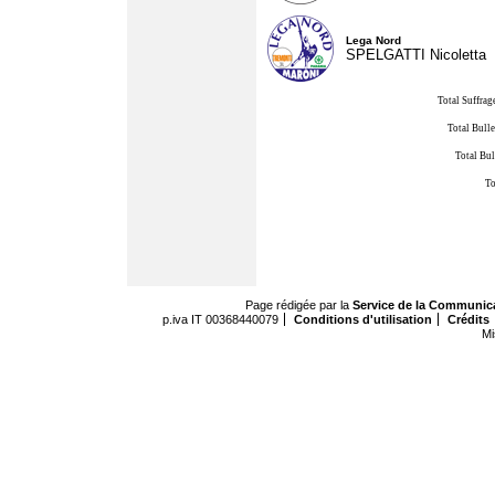
Lega Nord
SPELGATTI Nicoletta
Total Suffrag
Total Bulle
Total Bul
To
Page rédigée par la
Service de la Communic
p.iva IT 00368440079
Conditions d'utilisation
Crédits
Mi