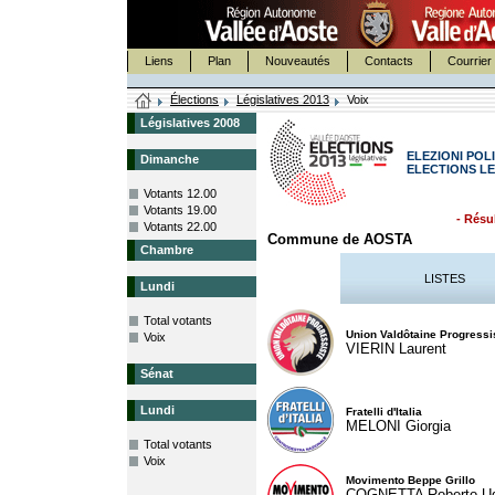
Liens
Plan
Nouveautés
Contacts
Courrier 
Élections
Législatives 2013
Voix
Législatives 2008
ELEZIONI POLI
Dimanche
ELECTIONS LE
Votants 12.00
Votants 19.00
- Résul
Votants 22.00
Commune de AOSTA
Chambre
LISTES
Lundi
Total votants
Union Valdôtaine Progressi
Voix
VIERIN Laurent
Sénat
Lundi
Fratelli d'Italia
MELONI Giorgia
Total votants
Voix
Movimento Beppe Grillo
COGNETTA Roberto U