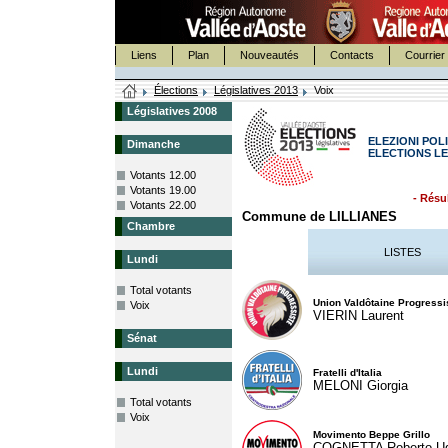
Liens
Plan
Nouveautés
Contacts
Courrier 
Élections
Législatives 2013
Voix
Législatives 2008
ELEZIONI POLI
Dimanche
ELECTIONS LE
Votants 12.00
Votants 19.00
- Résul
Votants 22.00
Commune de LILLIANES
Chambre
LISTES
Lundi
Total votants
Union Valdôtaine Progressi
Voix
VIERIN Laurent
Sénat
Lundi
Fratelli d'Italia
MELONI Giorgia
Total votants
Voix
Movimento Beppe Grillo
COGNETTA Roberto U