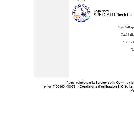
Lega Nord
SPELGATTI Nicoletta
Total Suffrag
Total Bulle
Total Bul
To
Page rédigée par la
Service de la Communic
p.iva IT 00368440079
Conditions d'utilisation
Crédits
Mi