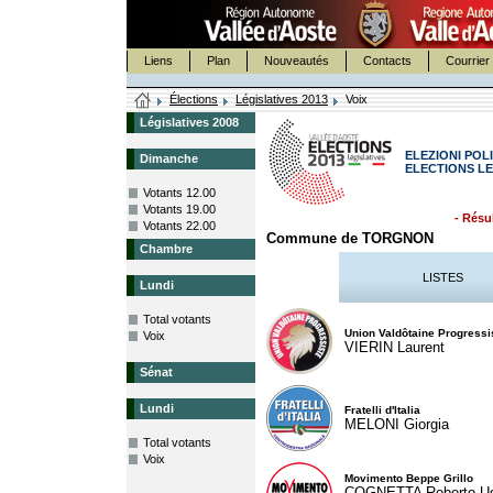
Liens
Plan
Nouveautés
Contacts
Courrier 
Élections
Législatives 2013
Voix
Législatives 2008
ELEZIONI POLI
Dimanche
ELECTIONS LE
Votants 12.00
Votants 19.00
- Résul
Votants 22.00
Commune de TORGNON
Chambre
LISTES
Lundi
Total votants
Union Valdôtaine Progressi
Voix
VIERIN Laurent
Sénat
Lundi
Fratelli d'Italia
MELONI Giorgia
Total votants
Voix
Movimento Beppe Grillo
COGNETTA Roberto U