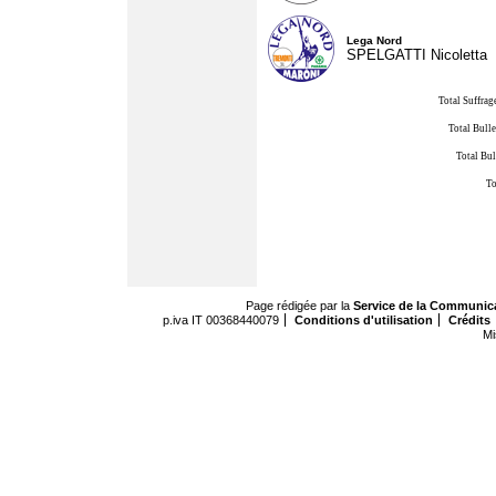
Lega Nord
SPELGATTI Nicoletta
Total Suffrag
Total Bulle
Total Bul
To
Page rédigée par la
Service de la Communic
p.iva IT 00368440079
Conditions d'utilisation
Crédits
Mi