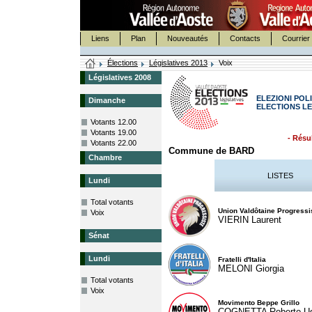
Liens
Plan
Nouveautés
Contacts
Courrier 
Élections
Législatives 2013
Voix
Législatives 2008
ELEZIONI POLI
Dimanche
ELECTIONS LE
Votants 12.00
Votants 19.00
- Résul
Votants 22.00
Commune de BARD
Chambre
LISTES
Lundi
Total votants
Union Valdôtaine Progressi
Voix
VIERIN Laurent
Sénat
Lundi
Fratelli d'Italia
MELONI Giorgia
Total votants
Voix
Movimento Beppe Grillo
COGNETTA Roberto U