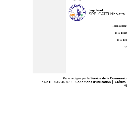
Lega Nord
SPELGATTI Nicoletta
Total Suffrag
Total Bulle
Total Bul
To
Page rédigée par la
Service de la Communic
p.iva IT 00368440079
Conditions d'utilisation
Crédits
Mi