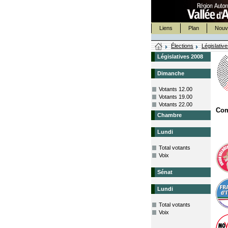
Liens
Plan
Nouv
Élections
Législativ
Législatives 2008
Dimanche
Votants 12.00
Votants 19.00
Votants 22.00
Co
Chambre
Lundi
Total votants
Voix
Sénat
Lundi
Total votants
Voix