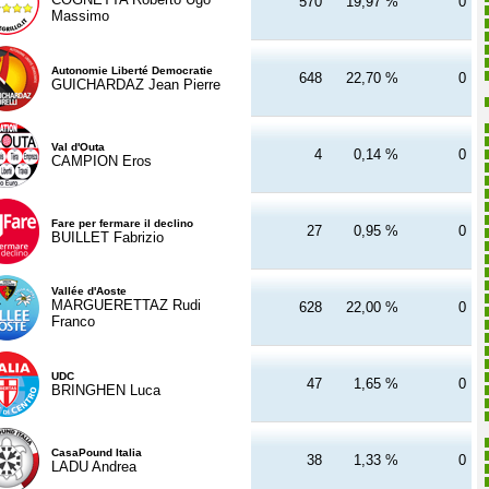
570
19,97 %
0
Massimo
Autonomie Liberté Democratie
648
22,70 %
0
GUICHARDAZ Jean Pierre
Val d'Outa
4
0,14 %
0
CAMPION Eros
Fare per fermare il declino
27
0,95 %
0
BUILLET Fabrizio
Vallée d'Aoste
MARGUERETTAZ Rudi
628
22,00 %
0
Franco
UDC
47
1,65 %
0
BRINGHEN Luca
CasaPound Italia
38
1,33 %
0
LADU Andrea