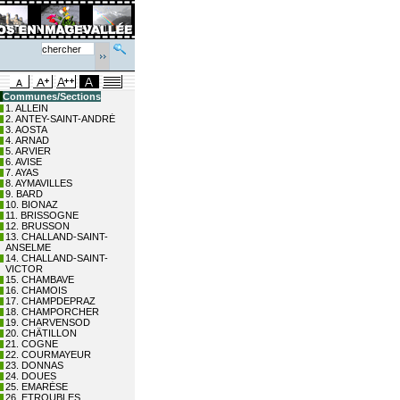
Communes/Sections
1. ALLEIN
2. ANTEY-SAINT-ANDRÉ
3. AOSTA
4. ARNAD
5. ARVIER
6. AVISE
7. AYAS
8. AYMAVILLES
9. BARD
10. BIONAZ
11. BRISSOGNE
12. BRUSSON
13. CHALLAND-SAINT-
ANSELME
14. CHALLAND-SAINT-
VICTOR
15. CHAMBAVE
16. CHAMOIS
17. CHAMPDEPRAZ
18. CHAMPORCHER
19. CHARVENSOD
20. CHÂTILLON
21. COGNE
22. COURMAYEUR
23. DONNAS
24. DOUES
25. EMARÈSE
26. ETROUBLES