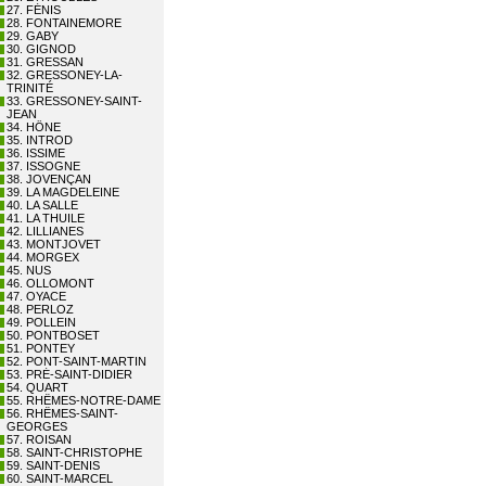
27. FÉNIS
28. FONTAINEMORE
29. GABY
30. GIGNOD
31. GRESSAN
32. GRESSONEY-LA-
TRINITÉ
33. GRESSONEY-SAINT-
JEAN
34. HÔNE
35. INTROD
36. ISSIME
37. ISSOGNE
38. JOVENÇAN
39. LA MAGDELEINE
40. LA SALLE
41. LA THUILE
42. LILLIANES
43. MONTJOVET
44. MORGEX
45. NUS
46. OLLOMONT
47. OYACE
48. PERLOZ
49. POLLEIN
50. PONTBOSET
51. PONTEY
52. PONT-SAINT-MARTIN
53. PRÉ-SAINT-DIDIER
54. QUART
55. RHÊMES-NOTRE-DAME
56. RHÊMES-SAINT-
GEORGES
57. ROISAN
58. SAINT-CHRISTOPHE
59. SAINT-DENIS
60. SAINT-MARCEL