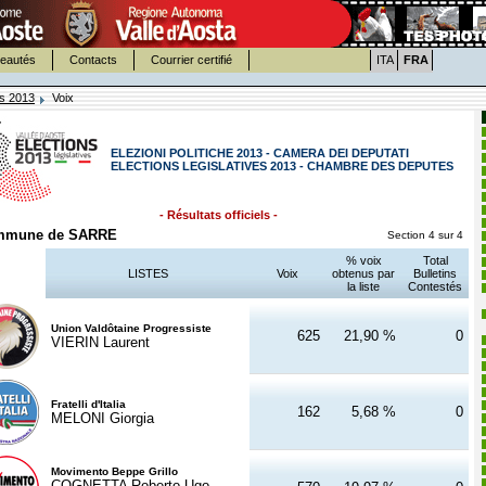
eautés
Contacts
Courrier certifié
ITA
FRA
es 2013
Voix
ELEZIONI POLITICHE 2013 - CAMERA DEI DEPUTATI
ELECTIONS LEGISLATIVES 2013 - CHAMBRE DES DEPUTES
- Résultats officiels -
mmune de SARRE
Section 4 sur 4
% voix
Total
LISTES
Voix
obtenus par
Bulletins
la liste
Contestés
Union Valdôtaine Progressiste
625
21,90 %
0
VIERIN Laurent
Fratelli d'Italia
162
5,68 %
0
MELONI Giorgia
Movimento Beppe Grillo
COGNETTA Roberto Ugo