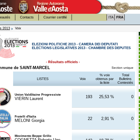
eautés
Contacts
Courrier certifié
ITA
FRA
es 2013
Voix
ELEZIONI POLITICHE 2013 - CAMERA DEI DEPUTATI
ELECTIONS LEGISLATIVES 2013 - CHAMBRE DES DEPUTES
- Résultats officiels -
mune de SAINT-MARCEL
Section unique
% voix
Total
LISTES
Voix
obtenus par
Bulletins
la liste
Contestés
Union Valdôtaine Progressiste
193
25,53 %
0
VIERIN Laurent
Fratelli d'Italia
22
2,91 %
0
MELONI Giorgia
Movimento Beppe Grillo
COGNETTA Roberto Ugo