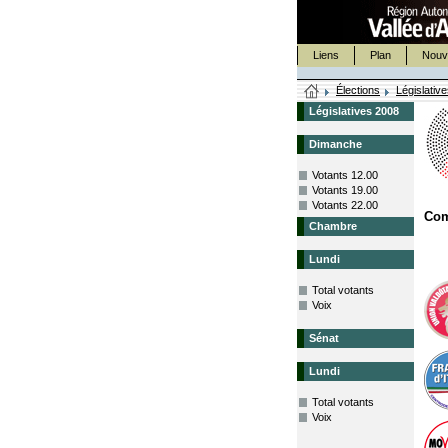
Liens
Plan
Nouv
Élections
Législativ
Législatives 2008
Dimanche
Votants 12.00
Votants 19.00
Votants 22.00
Com
Chambre
Lundi
Total votants
Voix
Sénat
Lundi
Total votants
Voix