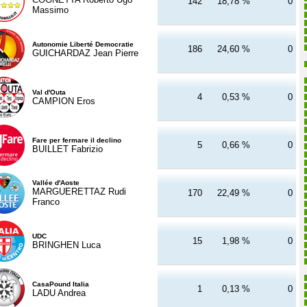
142
18,78 %
0
Massimo
Autonomie Liberté Democratie
186
24,60 %
0
GUICHARDAZ Jean Pierre
Val d'Outa
4
0,53 %
0
CAMPION Eros
Fare per fermare il declino
5
0,66 %
0
BUILLET Fabrizio
Vallée d'Aoste
MARGUERETTAZ Rudi
170
22,49 %
0
Franco
UDC
15
1,98 %
0
BRINGHEN Luca
CasaPound Italia
1
0,13 %
0
LADU Andrea