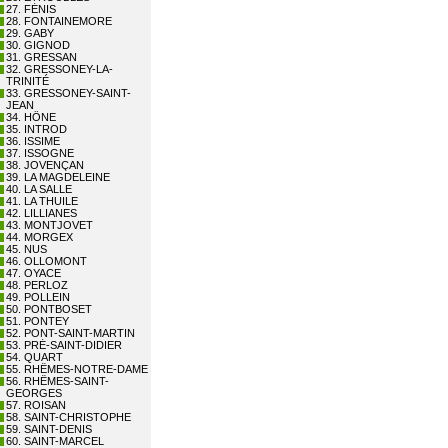
27. FÉNIS
28. FONTAINEMORE
29. GABY
30. GIGNOD
31. GRESSAN
32. GRESSONEY-LA-
TRINITÉ
33. GRESSONEY-SAINT-
JEAN
34. HÔNE
35. INTROD
36. ISSIME
37. ISSOGNE
38. JOVENÇAN
39. LA MAGDELEINE
40. LA SALLE
41. LA THUILE
42. LILLIANES
43. MONTJOVET
44. MORGEX
45. NUS
46. OLLOMONT
47. OYACE
48. PERLOZ
49. POLLEIN
50. PONTBOSET
51. PONTEY
52. PONT-SAINT-MARTIN
53. PRÉ-SAINT-DIDIER
54. QUART
55. RHÊMES-NOTRE-DAME
56. RHÊMES-SAINT-
GEORGES
57. ROISAN
58. SAINT-CHRISTOPHE
59. SAINT-DENIS
60. SAINT-MARCEL