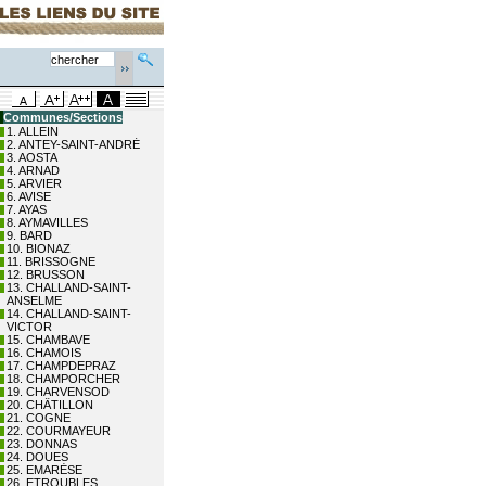
Communes/Sections
1. ALLEIN
2. ANTEY-SAINT-ANDRÉ
3. AOSTA
4. ARNAD
5. ARVIER
6. AVISE
7. AYAS
8. AYMAVILLES
9. BARD
10. BIONAZ
11. BRISSOGNE
12. BRUSSON
13. CHALLAND-SAINT-
ANSELME
14. CHALLAND-SAINT-
VICTOR
15. CHAMBAVE
16. CHAMOIS
17. CHAMPDEPRAZ
18. CHAMPORCHER
19. CHARVENSOD
20. CHÂTILLON
21. COGNE
22. COURMAYEUR
23. DONNAS
24. DOUES
25. EMARÈSE
26. ETROUBLES