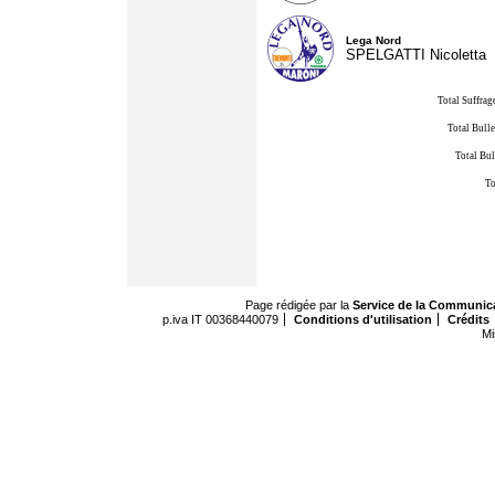
Lega Nord
SPELGATTI Nicoletta
Total Suffrag
Total Bulle
Total Bul
To
Page rédigée par la
Service de la Communic
p.iva IT 00368440079
Conditions d'utilisation
Crédits
Mi