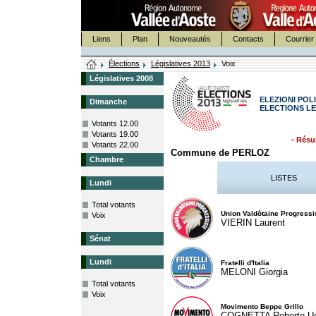
Liens
Plan
Nouveautés
Contacts
Courrier 
Élections
Législatives 2013
Voix
Législatives 2008
ELEZIONI POLI
Dimanche
ELECTIONS LE
Votants 12.00
Votants 19.00
- Résul
Votants 22.00
Commune de PERLOZ
Chambre
LISTES
Lundi
Total votants
Union Valdôtaine Progressi
Voix
VIERIN Laurent
Sénat
Lundi
Fratelli d'Italia
MELONI Giorgia
Total votants
Voix
Movimento Beppe Grillo
COGNETTA Roberto U