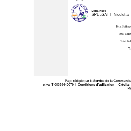
Lega Nord
SPELGATTI Nicoletta
Total Suffrag
Total Bulle
Total Bul
To
Page rédigée par la
Service de la Communic
p.iva IT 00368440079
Conditions d'utilisation
Crédits
Mi