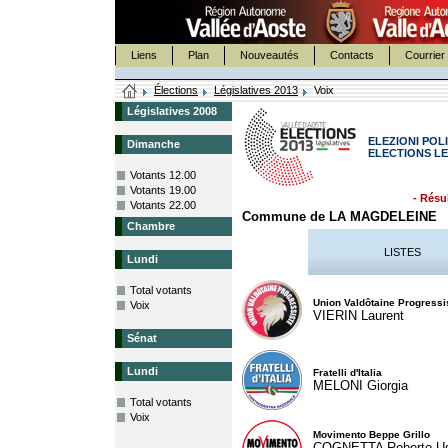
Liens
Plan
Nouveautés
Contacts
Courrier 
Élections
Législatives 2013
Voix
Législatives 2008
ELEZIONI POLI
Dimanche
ELECTIONS LE
Votants 12.00
Votants 19.00
- Résul
Votants 22.00
Commune de LA MAGDELEINE
Chambre
LISTES
Lundi
Total votants
Union Valdôtaine Progressi
Voix
VIERIN Laurent
Sénat
Lundi
Fratelli d'Italia
MELONI Giorgia
Total votants
Voix
Movimento Beppe Grillo
COGNETTA Roberto U