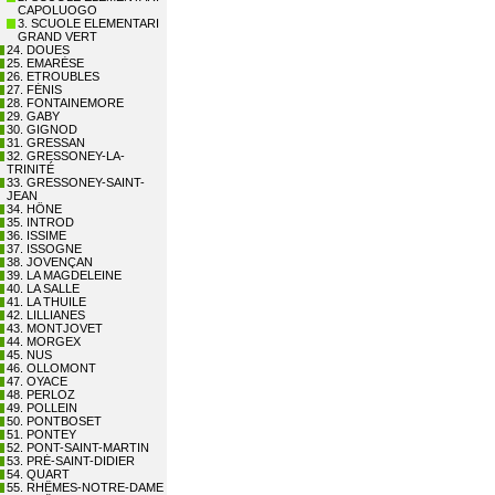
CAPOLUOGO
3. SCUOLE ELEMENTARI
GRAND VERT
24. DOUES
25. EMARÈSE
26. ETROUBLES
27. FÉNIS
28. FONTAINEMORE
29. GABY
30. GIGNOD
31. GRESSAN
32. GRESSONEY-LA-
TRINITÉ
33. GRESSONEY-SAINT-
JEAN
34. HÔNE
35. INTROD
36. ISSIME
37. ISSOGNE
38. JOVENÇAN
39. LA MAGDELEINE
40. LA SALLE
41. LA THUILE
42. LILLIANES
43. MONTJOVET
44. MORGEX
45. NUS
46. OLLOMONT
47. OYACE
48. PERLOZ
49. POLLEIN
50. PONTBOSET
51. PONTEY
52. PONT-SAINT-MARTIN
53. PRÉ-SAINT-DIDIER
54. QUART
55. RHÊMES-NOTRE-DAME