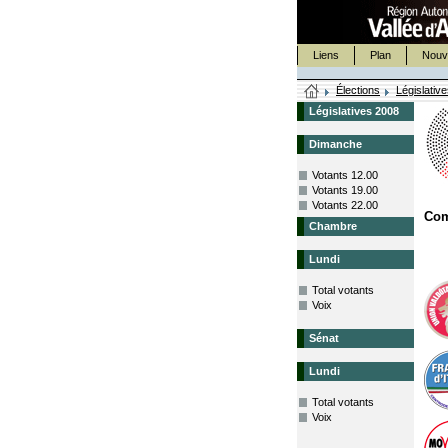
Liens
Plan
Nouv
Élections
Législativ
Législatives 2008
Dimanche
Votants 12.00
Votants 19.00
Votants 22.00
Co
Chambre
Lundi
Total votants
Voix
Sénat
Lundi
Total votants
Voix