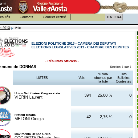
eautés
Contacts
Courrier certifié
ITA
FRA
es 2013
Voix
ELEZIONI POLITICHE 2013 - CAMERA DEI DEPUTATI
ELECTIONS LEGISLATIVES 2013 - CHAMBRE DES DEPUTES
- Résultats officiels -
mmune de DONNAS
Section 3 sur 3
% voix
Total
LISTES
Voix
obtenus par
Bulletins
la liste
Contestés
Union Valdôtaine Progressiste
394
25,80 %
0
VIERIN Laurent
Fratelli d'Italia
42
2,75 %
0
MELONI Giorgia
Movimento Beppe Grillo
COGNETTA Roberto Ugo