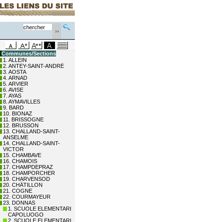
Communes/Sections
1. ALLEIN
2. ANTEY-SAINT-ANDRÉ
3. AOSTA
4. ARNAD
5. ARVIER
6. AVISE
7. AYAS
8. AYMAVILLES
9. BARD
10. BIONAZ
11. BRISSOGNE
12. BRUSSON
13. CHALLAND-SAINT-
ANSELME
14. CHALLAND-SAINT-
VICTOR
15. CHAMBAVE
16. CHAMOIS
17. CHAMPDEPRAZ
18. CHAMPORCHER
19. CHARVENSOD
20. CHÂTILLON
21. COGNE
22. COURMAYEUR
23. DONNAS
1. SCUOLE ELEMENTARI
CAPOLUOGO
2. SCUOLE ELEMENTARI