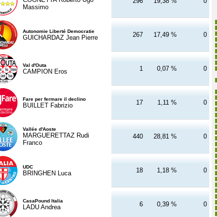
296
19,38 %
0
Massimo
Autonomie Liberté Democratie
267
17,49 %
0
GUICHARDAZ Jean Pierre
Val d'Outa
1
0,07 %
0
CAMPION Eros
Fare per fermare il declino
17
1,11 %
0
BUILLET Fabrizio
Vallée d'Aoste
MARGUERETTAZ Rudi
440
28,81 %
0
Franco
UDC
18
1,18 %
0
BRINGHEN Luca
CasaPound Italia
6
0,39 %
0
LADU Andrea