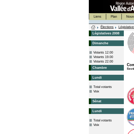
Liens
Plan
Nouv
Élections
Législativ
Législatives 2008
Dimanche
Votants 12.00
Votants 19.00
Votants 22.00
Co
Chambre
Sect
Lundi
Total votants
Voix
Sénat
Lundi
Total votants
Voix