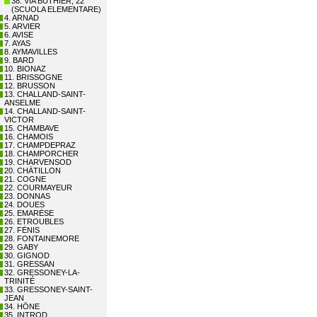
38. VIA BUTHIER, 22
(SCUOLA ELEMENTARE)
4. ARNAD
5. ARVIER
6. AVISE
7. AYAS
8. AYMAVILLES
9. BARD
10. BIONAZ
11. BRISSOGNE
12. BRUSSON
13. CHALLAND-SAINT-
ANSELME
14. CHALLAND-SAINT-
VICTOR
15. CHAMBAVE
16. CHAMOIS
17. CHAMPDEPRAZ
18. CHAMPORCHER
19. CHARVENSOD
20. CHÂTILLON
21. COGNE
22. COURMAYEUR
23. DONNAS
24. DOUES
25. EMARÈSE
26. ETROUBLES
27. FÉNIS
28. FONTAINEMORE
29. GABY
30. GIGNOD
31. GRESSAN
32. GRESSONEY-LA-
TRINITÉ
33. GRESSONEY-SAINT-
JEAN
34. HÔNE
35. INTROD