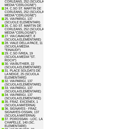
CORLEANS, 252 (SCUOLA
MEDIA "CERLOGNE")
24. C.SO ST. MARTIN DE
CORLEANS, 252 (SCUOLA
MEDIA "CERLOGNE")
25. VIA PARIGI, 137
(SCUOLE ELEMENTARI)
26. C.SO ST. MARTIN DE
CORLEANS, 252 (SCUOLA
MEDIA "CERLOGNE")
27. VIA CAVAGNET, 8
(SCUOLA ELEMENTARE)
28. VIALE DELLA PACE, 11
(SCUOLA MEDIA
"EINAUDI")
29. C.SO IVREA, 19
(SCUOLA MEDIA "ST.
ROCH")
30. VIA BUTHIER, 22
(SCUOLA ELEMENTARE)
31. PLACE SOLDATS DE
LA NEIGE, 25 (SCUOLA
ELEMENTARE)
32. VIA PARIGI, 137
(SCUOLA ELEMENTARE)
33. VIA PARIGI, 137
(SCUOLA ELEMENTARE)
34. VIA PARIGI, 137
(SCUOLA ELEMENTARE)
35. FRAZ. EXCENEX, 1
(SCUOLA MATERNA)
36. SIGNAYES - FRAZ.
SIGNAYES-OSSAN, 137
(SCUOLA MATERNA)
37. POROSSAN - LOC. LA
CHAPELLE, 140 (SC.
ELEMENTARE)