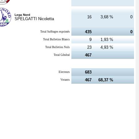
Lega Nord
16
3,68 %
0
SPELGATTI Nicoletta
435
0
Total Suffrages exprimés
9
1,93 %
Total Bulletins Blancs
23
4,93 %
Total Bulletins Nuls
467
Total Général
683
Electeurs
467
68,37 %
Votants