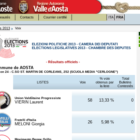
eautés
Contacts
Courrier certifié
ITA
FRA
es 2013
Voix
ELEZIONI POLITICHE 2013 - CAMERA DEI DEPUTATI
ELECTIONS LEGISLATIVES 2013 - CHAMBRE DES DEPUTES
- Résultats officiels -
mmune de AOSTA
ion 24 - C.SO ST. MARTIN DE CORLEANS, 252 (SCUOLA MEDIA "CERLOGNE")
% voix
Total
LISTES
Voix
obtenus par
Bulletins
la liste
Contestés
Union Valdôtaine Progressiste
58
13,33 %
0
VIERIN Laurent
Fratelli d'Italia
26
5,98 %
0
MELONI Giorgia
Movimento Beppe Grillo