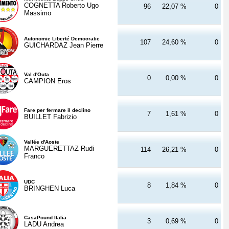
COGNETTA Roberto Ugo
96
22,07 %
0
Massimo
Autonomie Liberté Democratie
107
24,60 %
0
GUICHARDAZ Jean Pierre
Val d'Outa
0
0,00 %
0
CAMPION Eros
Fare per fermare il declino
7
1,61 %
0
BUILLET Fabrizio
Vallée d'Aoste
MARGUERETTAZ Rudi
114
26,21 %
0
Franco
UDC
8
1,84 %
0
BRINGHEN Luca
CasaPound Italia
3
0,69 %
0
LADU Andrea