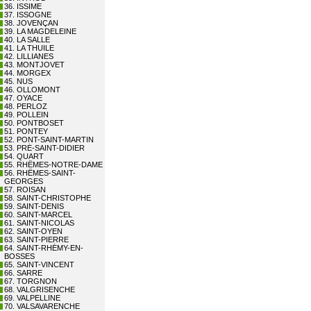
36. ISSIME
37. ISSOGNE
38. JOVENÇAN
39. LA MAGDELEINE
40. LA SALLE
41. LA THUILE
42. LILLIANES
43. MONTJOVET
44. MORGEX
45. NUS
46. OLLOMONT
47. OYACE
48. PERLOZ
49. POLLEIN
50. PONTBOSET
51. PONTEY
52. PONT-SAINT-MARTIN
53. PRÉ-SAINT-DIDIER
54. QUART
55. RHÊMES-NOTRE-DAME
56. RHÊMES-SAINT-
GEORGES
57. ROISAN
58. SAINT-CHRISTOPHE
59. SAINT-DENIS
60. SAINT-MARCEL
61. SAINT-NICOLAS
62. SAINT-OYEN
63. SAINT-PIERRE
64. SAINT-RHÉMY-EN-
BOSSES
65. SAINT-VINCENT
66. SARRE
67. TORGNON
68. VALGRISENCHE
69. VALPELLINE
70. VALSAVARENCHE