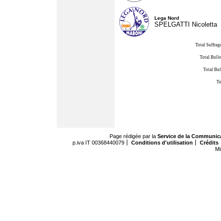
Lega Nord
SPELGATTI Nicoletta
Total Suffrag
Total Bulle
Total Bul
To
Page rédigée par la
Service de la Communic
p.iva IT 00368440079
Conditions d'utilisation
Crédits
Mi