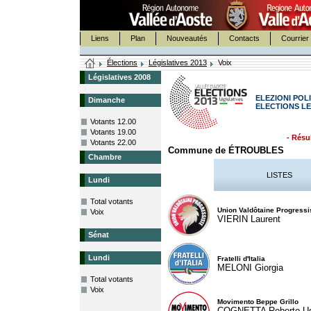
Liens
Plan
Nouveautés
Contacts
Courrier 
Élections
Législatives 2013
Voix
Législatives 2008
ELEZIONI POLI
Dimanche
ELECTIONS LE
Votants 12.00
Votants 19.00
- Résul
Votants 22.00
Commune de ÉTROUBLES
Chambre
LISTES
Lundi
Total votants
Union Valdôtaine Progressi
Voix
VIERIN Laurent
Sénat
Lundi
Fratelli d'Italia
MELONI Giorgia
Total votants
Voix
Movimento Beppe Grillo
COGNETTA Roberto U