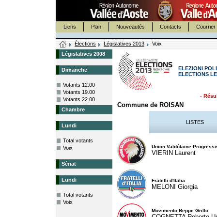
Liens
Plan
Nouveautés
Contacts
Courrier 
Élections
Législatives 2013
Voix
Législatives 2008
ELEZIONI POLI
Dimanche
ELECTIONS LE
Votants 12.00
Votants 19.00
- Résul
Votants 22.00
Commune de ROISAN
Chambre
LISTES
Lundi
Total votants
Union Valdôtaine Progressi
Voix
VIERIN Laurent
Sénat
Lundi
Fratelli d'Italia
MELONI Giorgia
Total votants
Voix
Movimento Beppe Grillo
COGNETTA Roberto U