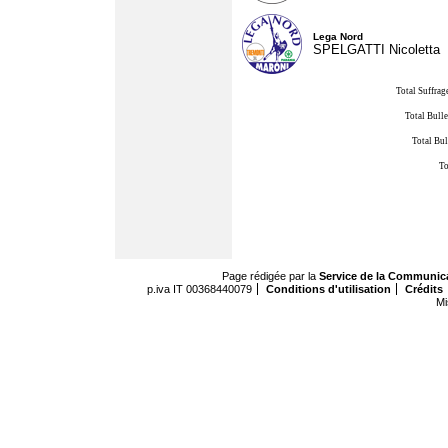
Lega Nord
SPELGATTI Nicoletta
Total Suffrag
Total Bulle
Total Bul
To
Page rédigée par la
Service de la Communic
p.iva IT 00368440079
Conditions d'utilisation
Crédits
Mi