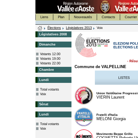
Liens
Plan
Nouveautés
Contacts
Courrier 
Élections
Législatives 2013
Voix
Législatives 2008
ELEZIONI POLI
Dimanche
ELECTIONS LE
Votants 12.00
Votants 19.00
- Résul
Votants 22.00
Commune de VALPELLINE
Chambre
LISTES
Lundi
Total votants
Union Valdôtaine Progressi
Voix
VIERIN Laurent
Sénat
Lundi
Fratelli d'Italia
MELONI Giorgia
Total votants
Voix
Movimento Beppe Grillo
COGNETTA Roberto U