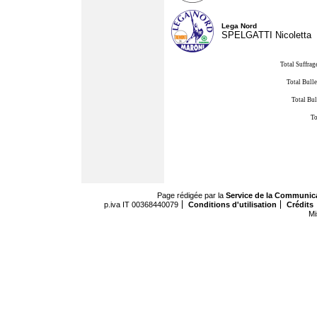
Lega Nord
SPELGATTI Nicoletta
Total Suffrag
Total Bulle
Total Bul
To
Page rédigée par la
Service de la Communic
p.iva IT 00368440079
Conditions d'utilisation
Crédits
Mi