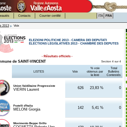
eautés
Contacts
Courrier certifié
ITA
FRA
es 2013
Voix
ELEZIONI POLITICHE 2013 - CAMERA DEI DEPUTATI
ELECTIONS LEGISLATIVES 2013 - CHAMBRE DES DEPUTES
- Résultats officiels -
mune de SAINT-VINCENT
Section 4 sur 4
% voix
Total
LISTES
Voix
obtenus par
Bulletins
la liste
Contestés
Union Valdôtaine Progressiste
626
23,83 %
0
VIERIN Laurent
Fratelli d'Italia
142
5,41 %
0
MELONI Giorgia
Movimento Beppe Grillo
COGNETTA Roberto Ugo