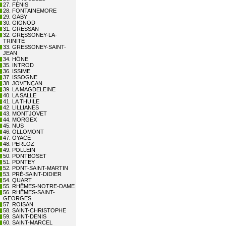
27. FÉNIS
28. FONTAINEMORE
29. GABY
30. GIGNOD
31. GRESSAN
32. GRESSONEY-LA-
TRINITÉ
33. GRESSONEY-SAINT-
JEAN
34. HÔNE
35. INTROD
36. ISSIME
37. ISSOGNE
38. JOVENÇAN
39. LA MAGDELEINE
40. LA SALLE
41. LA THUILE
42. LILLIANES
43. MONTJOVET
44. MORGEX
45. NUS
46. OLLOMONT
47. OYACE
48. PERLOZ
49. POLLEIN
50. PONTBOSET
51. PONTEY
52. PONT-SAINT-MARTIN
53. PRÉ-SAINT-DIDIER
54. QUART
55. RHÊMES-NOTRE-DAME
56. RHÊMES-SAINT-
GEORGES
57. ROISAN
58. SAINT-CHRISTOPHE
59. SAINT-DENIS
60. SAINT-MARCEL