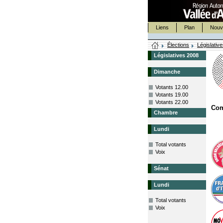
Liens
Plan
Nouv
Élections
Législativ
Législatives 2008
Dimanche
Votants 12.00
Votants 19.00
Votants 22.00
Com
Chambre
Lundi
Total votants
Voix
Sénat
Lundi
Total votants
Voix