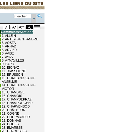
Communes/Sections
1. ALLEIN
2. ANTEY-SAINT-ANDRÉ
3. AOSTA
4. ARNAD
5. ARVIER
6. AVISE
7. AYAS
8. AYMAVILLES
9. BARD
10. BIONAZ
11. BRISSOGNE
12. BRUSSON
13. CHALLAND-SAINT-
ANSELME
14. CHALLAND-SAINT-
VICTOR
15. CHAMBAVE
16. CHAMOIS
17. CHAMPDEPRAZ
18. CHAMPORCHER
19. CHARVENSOD
20. CHÂTILLON
21. COGNE
22. COURMAYEUR
23. DONNAS
24. DOUES
25. EMARÈSE
26. ETROUBLES