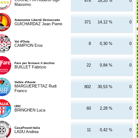
478
18,20 %
0
Massimo
Autonomie Liberté Democratie
371
14,12 %
0
GUICHARDAZ Jean Pierre
Val d'Outa
8
0,30 %
0
CAMPION Eros
Fare per fermare il declino
22
0,84 %
0
BUILLET Fabrizio
Vallée d'Aoste
MARGUERETTAZ Rudi
802
30,53 %
0
Franco
UDC
60
2,28 %
0
BRINGHEN Luca
CasaPound Italia
11
0,42 %
0
LADU Andrea