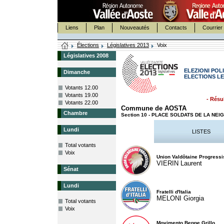
Liens
Plan
Nouveautés
Contacts
Courrier 
Élections
Législatives 2013
Voix
Législatives 2008
ELEZIONI POLI
Dimanche
ELECTIONS LE
Votants 12.00
Votants 19.00
- Résul
Votants 22.00
Commune de AOSTA
Chambre
Section 10 - PLACE SOLDATS DE LA NEI
Lundi
LISTES
Total votants
Voix
Union Valdôtaine Progressi
VIERIN Laurent
Sénat
Lundi
Fratelli d'Italia
MELONI Giorgia
Total votants
Voix
Movimento Beppe Grillo