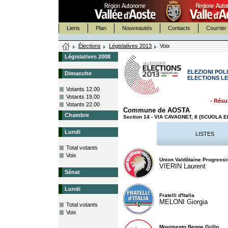
Liens
Plan
Nouveautés
Contacts
Courrier 
Élections
Législatives 2013
Voix
Législatives 2008
ELEZIONI POLI
Dimanche
ELECTIONS LE
Votants 12.00
Votants 19.00
- Résul
Votants 22.00
Commune de AOSTA
Chambre
Section 14 - VIA CAVAGNET, 8 (SCUOLA
Lundi
LISTES
Total votants
Voix
Union Valdôtaine Progressi
VIERIN Laurent
Sénat
Lundi
Fratelli d'Italia
MELONI Giorgia
Total votants
Voix
Movimento Beppe Grillo