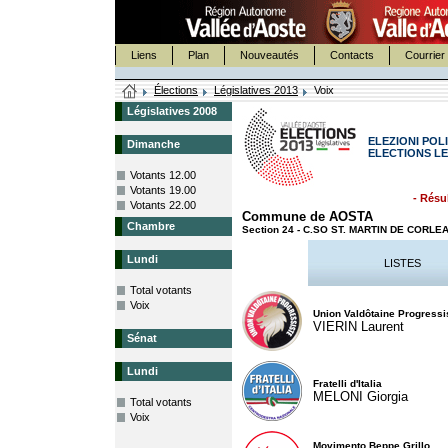
Liens
Plan
Nouveautés
Contacts
Courrier 
Élections
Législatives 2013
Voix
Législatives 2008
ELEZIONI POLI
Dimanche
ELECTIONS LE
Votants 12.00
Votants 19.00
- Résul
Votants 22.00
Commune de AOSTA
Chambre
Section 24 - C.SO ST. MARTIN DE CORL
Lundi
LISTES
Total votants
Voix
Union Valdôtaine Progressi
VIERIN Laurent
Sénat
Lundi
Fratelli d'Italia
MELONI Giorgia
Total votants
Voix
Movimento Beppe Grillo