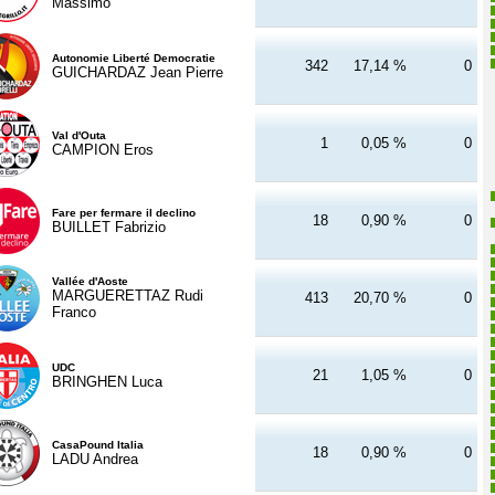
Massimo
Autonomie Liberté Democratie
342
17,14 %
0
GUICHARDAZ Jean Pierre
Val d'Outa
1
0,05 %
0
CAMPION Eros
Fare per fermare il declino
18
0,90 %
0
BUILLET Fabrizio
Vallée d'Aoste
MARGUERETTAZ Rudi
413
20,70 %
0
Franco
UDC
21
1,05 %
0
BRINGHEN Luca
CasaPound Italia
18
0,90 %
0
LADU Andrea