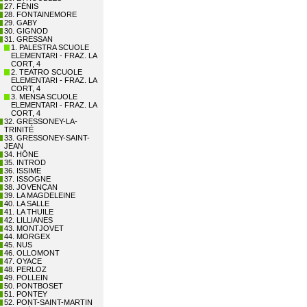
27. FÉNIS
28. FONTAINEMORE
29. GABY
30. GIGNOD
31. GRESSAN
1. PALESTRA SCUOLE
ELEMENTARI - FRAZ. LA
CORT, 4
2. TEATRO SCUOLE
ELEMENTARI - FRAZ. LA
CORT, 4
3. MENSA SCUOLE
ELEMENTARI - FRAZ. LA
CORT, 4
32. GRESSONEY-LA-
TRINITÉ
33. GRESSONEY-SAINT-
JEAN
34. HÔNE
35. INTROD
36. ISSIME
37. ISSOGNE
38. JOVENÇAN
39. LA MAGDELEINE
40. LA SALLE
41. LA THUILE
42. LILLIANES
43. MONTJOVET
44. MORGEX
45. NUS
46. OLLOMONT
47. OYACE
48. PERLOZ
49. POLLEIN
50. PONTBOSET
51. PONTEY
52. PONT-SAINT-MARTIN