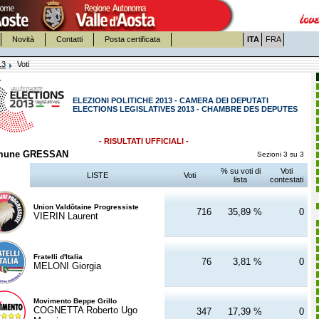
Novità
Contatti
Posta certificata
ITA
FRA
13
Voti
ELEZIONI POLITICHE 2013 - CAMERA DEI DEPUTATI
ELECTIONS LEGISLATIVES 2013 - CHAMBRE DES DEPUTES
- RISULTATI UFFICIALI -
mune GRESSAN
Sezioni 3 su 3
% su voti di
Voti
LISTE
Voti
lista
contestati
Union Valdôtaine Progressiste
716
35,89 %
0
VIERIN Laurent
Fratelli d'Italia
76
3,81 %
0
MELONI Giorgia
Movimento Beppe Grillo
COGNETTA Roberto Ugo
347
17,39 %
0