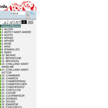
Comuni/Sezioni
1. ALLEIN
2. ANTEY-SAINT-ANDRÉ
3. AOSTA
4. ARNAD
5. ARVIER
6. AVISE
7. AYAS
8. AYMAVILLES
9. BARD
10. BIONAZ
11. BRISSOGNE
12. BRUSSON
13. CHALLAND-SAINT-
ANSELME
14. CHALLAND-SAINT-
VICTOR
15. CHAMBAVE
16. CHAMOIS
17. CHAMPDEPRAZ
18. CHAMPORCHER
19. CHARVENSOD
20. CHÂTILLON
21. COGNE
22. COURMAYEUR
23. DONNAS
24. DOUES
25. EMARÈSE
26. ETROUBLES