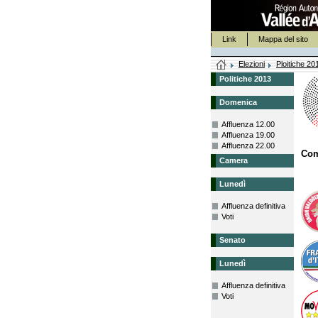
Link
Mappa del sito
Elezioni
Ploitiche 20
Politiche 2013
Domenica
Affluenza 12.00
Affluenza 19.00
Affluenza 22.00
Co
Camera
Lunedì
Affluenza definitiva
Voti
Senato
Lunedì
Affluenza definitiva
Voti