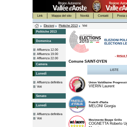
Link
Mappa del sito
Novità
Contatti
Posta c
Elezioni
Ploitiche 2013
Voti
Politiche 2013
ELEZIONI POLI
Domenica
ELECTIONS LE
Affluenza 12.00
Affluenza 19.00
- RISUL
Affluenza 22.00
Comune SAINT-OYEN
Camera
LISTE
Lunedì
Affluenza definitiva
Union Valdôtaine Progressi
VIERIN Laurent
Voti
Senato
Fratelli d'Italia
Lunedì
MELONI Giorgia
Affluenza definitiva
Voti
Movimento Beppe Grillo
COGNETTA Roberto U